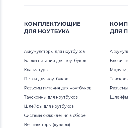
Разъемы питания для ноутбуков
MSI
КОМПЛЕКТУЮЩИЕ
КОМП
Разъемы питания для ноутбуков
ДЛЯ
НОУТБУКА
ДЛЯ
П
Compaq
Разъемы питания для ноутбуков
Аккумуляторы для ноутбуков
Аккумул
Dell
Блоки питания для ноутбуков
Блоки п
Разъемы питания для ноутбуков
Клавиатуры
Модули 
IBM
Петли для ноутбуков
Тачскри
Разъемы питания для ноутбуков
Разъемы
Разъемы питания для ноутбуков
Archos
Тачскрины для ноутбуков
Шлейфы 
Шлейфы для ноутбуков
Разъемы питания для ноутбуков
Viewsonic
Системы охлаждения в сборе
Вентиляторы (кулеры)