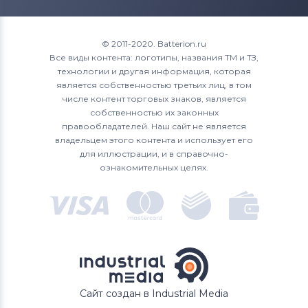
CD142SK
CD14CA
© 2011-2020. Batterion.ru
Все виды контента: логотипы, названия ТМ и ТЗ,
технологии и другая информация, которая
CD14CAB
является собственностью третьих лиц, в том
числе контент торговых знаков, является
CD14CB
собственностью их законных
правообладателей. Наш сайт не является
CD14CBK
владельцем этого контента и использует его
для иллюстрации, и в справочно-
CD14CBKT
ознакомительных целях.
CD14CE
CD14GSF-2
CD14SFK
CD180GK2
Сайт создан в Industrial Media