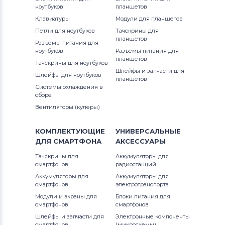
ноутбуков
планшетов
Клавиатуры
Аккумуляторы для шуруповертов
Модули для планшетов
ASL188K
AEG
Петли для ноутбуков
Тачскрины для
планшетов
Разъемы питания для
BD18PSK
ноутбуков
Разъемы питания для
Аккумуляторы для шуруповертов
планшетов
Тачскрины для ноутбуков
Metabo
BDCD
Шлейфы и запчасти для
Шлейфы для ноутбуков
планшетов
Аккумуляторы для шуруповертов
Системы охлаждения в
BDCDMT12
сборе
Hammer
Вентиляторы (кулеры)
BDG1200K
Аккумуляторы для шуруповертов
Festool
КОМПЛЕКТУЮЩИЕ
УНИВЕРСАЛЬНЫЕ
BDG14SF-2
ДЛЯ
СМАРТФОНА
АКСЕССУАРЫ
Аккумуляторы для шуруповертов
BDGL12K
Тачскрины для
Аккумуляторы для
Paslode
смартфонов
радиостанций
BDGL1440
Аккумуляторы для
Аккумуляторы для
смартфонов
Аккумуляторы для шуруповертов
электротранспорта
Hilti
Модули и экраны для
Блоки питания для
BDGL14K-2
смартфонов
смартфонов
Шлейфы и запчасти для
Электронные компоненты
Аккумуляторы для шуруповертов
BDGL1800
смартфонов
(микросхемы)