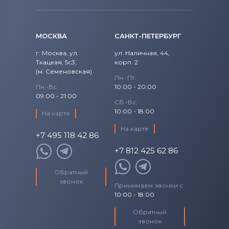
Аккумуляторы для шуруповертов
Craftsman
CD12CAB
Все бренды
МОСКВА
CD12CAH
САНКТ-ПЕТЕРБУРГ
Аккумуляторы для шуруповертов
г. Москва, ул.
ул. Наличная, 44,
CD12CB
Makita
Ткацкая, 5с3,
корп. 2
(м. Семеновская)
Пн.-Пт.
CD12CBK
Аккумуляторы для шуруповертов
Пн.-Вс.
10:00 - 20:00
Senco
09:00 - 21:00
Сб.-Вс.
CD12CE
10:00 - 18:00
На карте
Аккумуляторы для шуруповертов
CD12SFK
Panasonic
На карте
+7 495 118 42 86
CD1402K2
+7 812 425 62 86
Аккумуляторы для шуруповертов
Универсальный
CD140GK
Обратный
звонок
Принимаем звонки с
CD140GK2
10:00 - 18:00
Обратный
CD140GKR
звонок