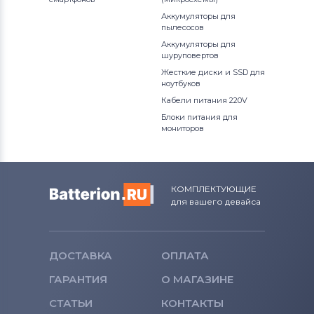
Ridgid
Аккумуляторы для
BDGL18K-2
пылесосов
Аккумуляторы для шуруповертов
Аккумуляторы для
Hitachi
BLA12L
шуруповертов
Жесткие диски и SSD для
Аккумуляторы для шуруповертов
ноутбуков
CD1200
Porter-Cable
Кабели питания 220V
CD1200K
Блоки питания для
Аккумуляторы для шуруповертов
мониторов
Geberit
CD1200SK
Аккумуляторы для шуруповертов
CD1202GK
КОМПЛЕКТУЮЩИЕ
Worx
для вашего девайса
CD1202K
Аккумуляторы для шуруповертов
Ryobi
CD120GK
ДОСТАВКА
ОПЛАТА
Аккумуляторы для шуруповертов
CD120GK2
ГАРАНТИЯ
О МАГАЗИНЕ
Skil
CD12CA
СТАТЬИ
КОНТАКТЫ