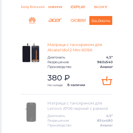
Sony Ericsson
Все бренды
Asus
Матрица с тачскрином для
Alcatel Idol 2 Mini 6016X
Диагональ
4,5"
Разрешение
960x540
Производство
Аналог
380
₽
На складе
В наличии
Матрица с тачскрином для
Lenovo A706 черный с рамкой
Диагональ
4,5"
Разрешение
854x480
Производство
Аналог