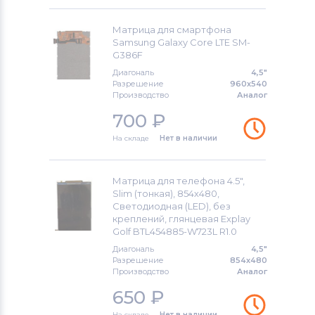
Матрица для смартфона
Samsung Galaxy Core LTE SM-
G386F
Диагональ
4,5"
Разрешение
960x540
Производство
Аналог
700
₽
На складе
Нет в наличии
Матрица для телефона 4.5",
Slim (тонкая), 854х480,
Светодиодная (LED), без
креплений, глянцевая Explay
Golf BTL454885-W723L R1.0
Диагональ
4,5"
Разрешение
854x480
Производство
Аналог
650
₽
На складе
Нет в наличии