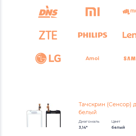
Amoi
A
Тачскрин (Сенсор) 
белый
Диагональ
Цвет
3,14"
белый