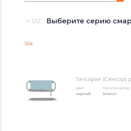
Тачскрины для смартфонов
DNS
02
Выберите серию сма
Тачскрины для смартфонов
Xiaomi
Vita
Тачскрины для смартфонов
Micromax
Тачскрины для смартфонов
CHINA Phone
Тачскрин (Сенсор) 
Цвет
Производство
Тачскрины для смартфонов
HTC
черный
Аналог
Тачскрины для смартфонов
Microsoft
Тачскрины для смартфонов
Prestigio