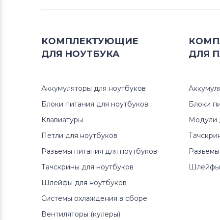
Тачскрины для смартфонов
Zopo
КОМПЛЕКТУЮЩИЕ
КОМП
Тачскрины для смартфонов
ZTE
ДЛЯ
НОУТБУКА
ДЛЯ
П
Тачскрины для смартфонов
Philips
Аккумуляторы для ноутбуков
Аккумул
Блоки питания для ноутбуков
Блоки п
Тачскрины для смартфонов
Lenovo
Клавиатуры
Модули 
Петли для ноутбуков
Тачскри
Тачскрины для смартфонов
HP
Разъемы питания для ноутбуков
Разъемы
Тачскрины для ноутбуков
Шлейфы 
Тачскрины для смартфонов
Highscreen
Шлейфы для ноутбуков
Системы охлаждения в сборе
Тачскрины для смартфонов
Вентиляторы (кулеры)
Bravis