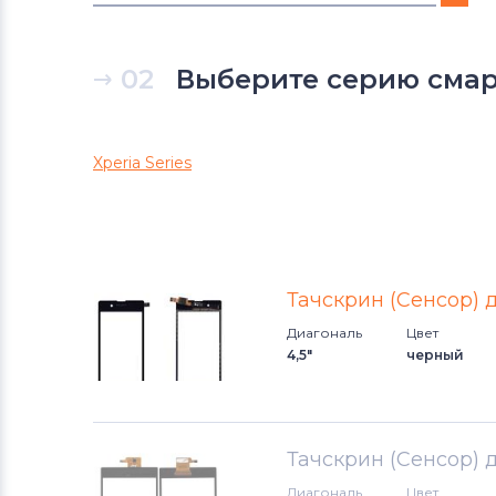
Тачскрины для смартфонов
DNS
02
Выберите серию смар
Тачскрины для смартфонов
Xiaomi
Xperia Series
Тачскрины для смартфонов
Micromax
Тачскрины для смартфонов
CHINA Phone
Тачскрин (Сенсор) 
Диагональ
Цвет
Тачскрины для смартфонов
HTC
4,5"
черный
Тачскрины для смартфонов
Microsoft
Тачскрин (Сенсор) 
Тачскрины для смартфонов
Диагональ
Цвет
Prestigio