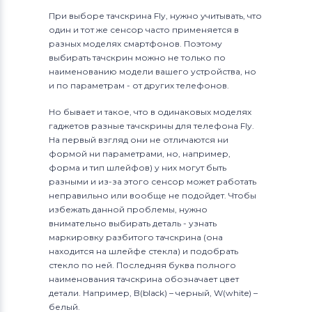
При выборе тачскрина Fly, нужно учитывать, что
один и тот же сенсор часто применяется в
разных моделях смартфонов. Поэтому
выбирать тачскрин можно не только по
наименованию модели вашего устройства, но
и по параметрам - от других телефонов.
Но бывает и такое, что в одинаковых моделях
гаджетов разные тачскрины для телефона Fly.
На первый взгляд они не отличаются ни
формой ни параметрами, но, например,
форма и тип шлейфов) у них могут быть
разными и из-за этого сенсор может работать
неправильно или вообще не подойдет. Чтобы
избежать данной проблемы, нужно
внимательно выбирать деталь - узнать
маркировку разбитого тачскрина (она
находится на шлейфе стекла) и подобрать
стекло по ней. Последняя буква полного
наименования тачскрина обозначает цвет
детали. Например, B(black) – черный, W(white) –
белый.