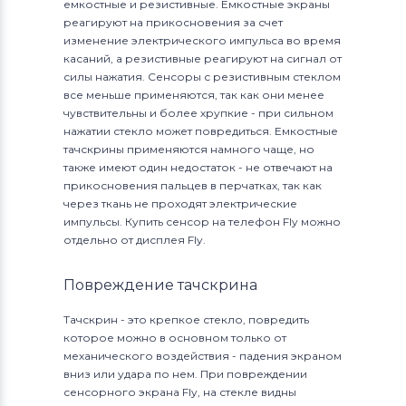
емкостные и резистивные. Емкостные экраны
реагируют на прикосновения за счет
изменение электрического импульса во время
касаний, а резистивные реагируют на сигнал от
силы нажатия. Сенсоры с резистивным стеклом
все меньше применяются, так как они менее
чувствительны и более хрупкие - при сильном
нажатии стекло может повредиться. Емкостные
тачскрины применяются намного чаще, но
также имеют один недостаток - не отвечают на
прикосновения пальцев в перчатках, так как
через ткань не проходят электрические
импульсы. Купить сенсор на телефон Fly можно
отдельно от дисплея Fly.
Повреждение тачскрина
Тачскрин - это крепкое стекло, повредить
которое можно в основном только от
механического воздействия - падения экраном
вниз или удара по нем. При повреждении
сенсорного экрана Fly, на стекле видны