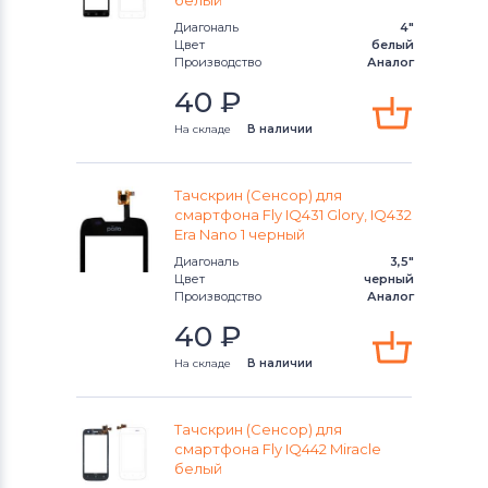
белый
Диагональ
4"
Тачскрины для смартфонов
Цвет
белый
Highscreen
Производство
Аналог
40
₽
Тачскрины для смартфонов
Bravis
На складе
В наличии
Тачскрины для смартфонов
PSP
Тачскрин (Сенсор) для
Тачскрины для смартфонов
Nokia
смартфона Fly IQ431 Glory, IQ432
Era Nano 1 черный
Тачскрины для смартфонов
LG
Диагональ
3,5"
Цвет
черный
Тачскрины для смартфонов
Amoi
Производство
Аналог
40
₽
Тачскрины для смартфонов
На складе
В наличии
Samsung
Тачскрины для смартфонов
Explay
Тачскрин (Сенсор) для
смартфона Fly IQ442 Miracle
Тачскрины для смартфонов
Sony
белый