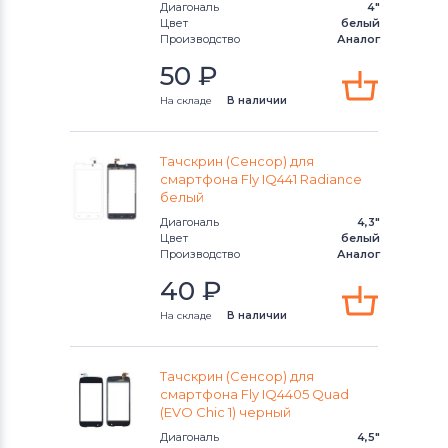
Диагональ
4"
Тачскрины для смартфонов
Huawei
Цвет
белый
Производство
Аналог
Тачскрины для смартфонов
50
₽
KENEKSI
На складе
В наличии
Тачскрины для смартфонов
Acer
Тачскрин (Сенсор) для
Тачскрины для смартфонов
Alcatel
смартфона Fly IQ441 Radiance
белый
Тачскрины для смартфонов
Asus
Диагональ
4,3"
Цвет
белый
Производство
Аналог
Тачскрины для смартфонов
Fly
40
₽
На складе
В наличии
Тачскрин (Сенсор) для
смартфона Fly IQ4405 Quad
(EVO Chic 1) черный
Диагональ
4,5"