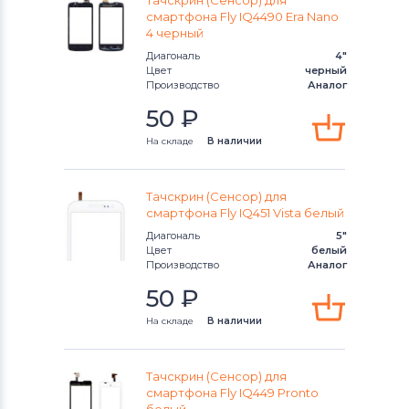
Тачскрин (Сенсор) для
Тачскрины для смартфонов
CHINA
смартфона Fly IQ4490 Era Nano
4 черный
Phone
Диагональ
4"
Цвет
черный
Тачскрины для смартфонов
HTC
Производство
Аналог
50
₽
Тачскрины для смартфонов
Microsoft
На складе
В наличии
Тачскрины для смартфонов
Prestigio
Тачскрин (Сенсор) для
смартфона Fly IQ451 Vista белый
Тачскрины для смартфонов
Zopo
Диагональ
5"
Цвет
белый
Производство
Аналог
Тачскрины для смартфонов
ZTE
50
₽
Тачскрины для смартфонов
Philips
На складе
В наличии
Тачскрины для смартфонов
Lenovo
Тачскрин (Сенсор) для
смартфона Fly IQ449 Pronto
Тачскрины для смартфонов
HP