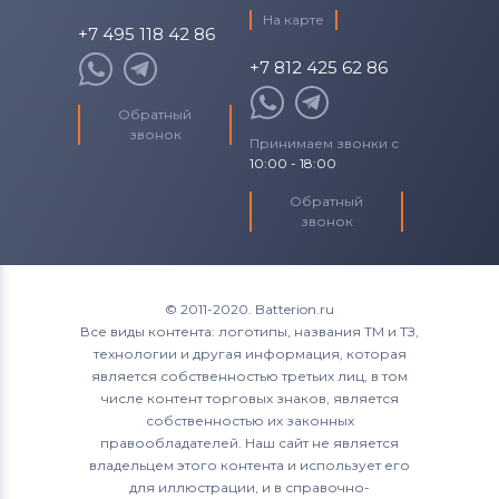
На карте
+7 495 118 42 86
+7 812 425 62 86
Обратный
звонок
Принимаем звонки с
10:00 - 18:00
Обратный
звонок
© 2011-2020. Batterion.ru
Все виды контента: логотипы, названия ТМ и ТЗ,
технологии и другая информация, которая
является собственностью третьих лиц, в том
числе контент торговых знаков, является
собственностью их законных
правообладателей. Наш сайт не является
владельцем этого контента и использует его
для иллюстрации, и в справочно-