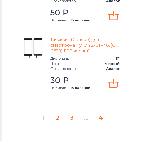
Производство
Аналог
50
₽
На складе
В наличии
Тачскрин (Сенсор) для
смартфона Fly IQ YZ-CTP467(GN
C620)-FPC черный
Диагональ
5"
Цвет
черный
Производство
Аналог
30
₽
На складе
В наличии
1
2
3
…
4