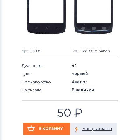
Арт:
012194
Код:
IQ4490 Era Nano 4
Диагональ
4"
Цвет
черный
Производство
Аналог
На складе
В наличии
50
₽