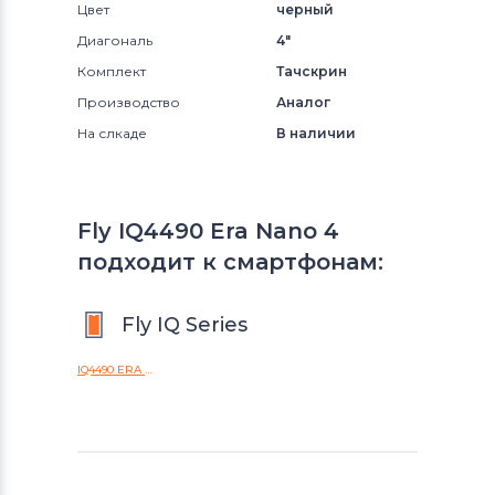
Цвет
черный
Диагональ
4"
Комплект
Тачскрин
Производство
Аналог
На слкаде
В наличии
Fly IQ4490 Era Nano 4
подходит к смартфонам:
Fly IQ Series
IQ4490 ERA Nano 4