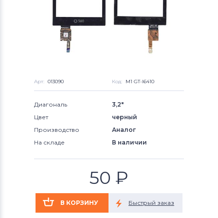
Арт:
013090
Код:
M1 GT-I6410
Диагональ
3,2"
Цвет
черный
Производство
Аналог
На складе
В наличии
50
₽