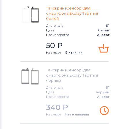
Тачскрины для смартфонов
CHINA
Тачскрин (Сенсор) для
Phone
смартфона Explay Tab mini
белый
Тачскрины для смартфонов
HTC
Диагональ
6"
Цвет
белый
Производство
Аналог
Тачскрины для смартфонов
Microsoft
50
₽
На складе
В наличии
Тачскрины для смартфонов
Prestigio
Тачскрин (Сенсор) для
Тачскрины для смартфонов
Zopo
смартфона Explay Tab mini
черный
Тачскрины для смартфонов
ZTE
Диагональ
6"
Цвет
черный
Производство
Аналог
Тачскрины для смартфонов
Philips
340
₽
Тачскрины для смартфонов
Lenovo
На складе
Нет в наличии
Тачскрины для смартфонов
HP