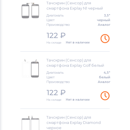
Тачскрин (Сенсор) для
смартфона Explay N1 черный
Тачскрины для смартфонов
Highscreen
Диагональ
3,5"
Цвет
черный
Производство
Аналог
Тачскрины для смартфонов
Bravis
122
₽
Тачскрины для смартфонов
PSP
На складе
Нет в наличии
Тачскрины для смартфонов
Nokia
Тачскрин (Сенсор) для
смартфона Explay Golf белый
Тачскрины для смартфонов
LG
Диагональ
4,5"
Цвет
белый
Тачскрины для смартфонов
Amoi
Производство
Аналог
122
₽
Тачскрины для смартфонов
Samsung
На складе
Нет в наличии
Тачскрины для смартфонов
Explay
Тачскрин (Сенсор) для
смартфона Explay Diamond
Тачскрины для смартфонов
Sony
черное