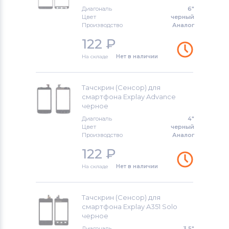
Диагональ
6"
Тачскрины для смартфонов
Huawei
Цвет
черный
Производство
Аналог
Тачскрины для смартфонов
122
₽
KENEKSI
На складе
Нет в наличии
Тачскрины для смартфонов
Acer
Тачскрин (Сенсор) для
Тачскрины для смартфонов
Alcatel
смартфона Explay Advance
черное
Тачскрины для смартфонов
Asus
Диагональ
4"
Цвет
черный
Тачскрины для смартфонов
Fly
Производство
Аналог
122
₽
На складе
Нет в наличии
Тачскрин (Сенсор) для
смартфона Explay A351 Solo
черное
Диагональ
3,5"