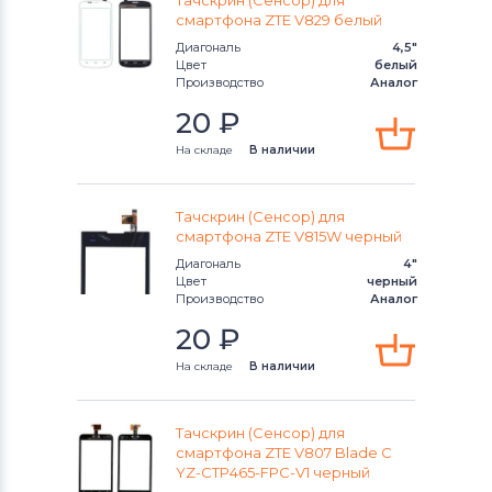
Тачскрин (Сенсор) для
Тачскрины для смартфонов
CHINA
смартфона ZTE V829 белый
Phone
Диагональ
4,5"
Цвет
белый
Производство
Аналог
Тачскрины для смартфонов
HTC
20
₽
Тачскрины для смартфонов
На складе
В наличии
Microsoft
Тачскрины для смартфонов
Тачскрин (Сенсор) для
Prestigio
смартфона ZTE V815W черный
Диагональ
4"
Цвет
черный
Тачскрины для смартфонов
Zopo
Производство
Аналог
20
₽
Тачскрины для смартфонов
ZTE
На складе
В наличии
Тачскрины для смартфонов
Philips
Тачскрины для смартфонов
Lenovo
Тачскрин (Сенсор) для
смартфона ZTE V807 Blade C
YZ-CTP465-FPC-V1 черный
Тачскрины для смартфонов
HP