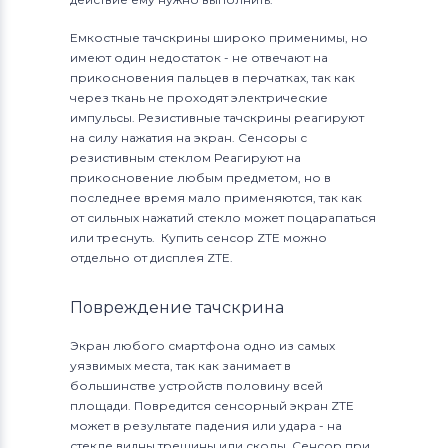
Емкостные тачскрины широко применимы, но
имеют один недостаток - не отвечают на
прикосновения пальцев в перчатках, так как
через ткань не проходят электрические
импульсы. Резистивные тачскрины реагируют
на силу нажатия на экран. Сенсоры с
резистивным стеклом Реагируют на
прикосновение любым предметом, но в
последнее время мало применяются, так как
от сильных нажатий стекло может поцарапаться
или треснуть. Купить сенсор ZTE можно
отдельно от дисплея ZTE.
Повреждение тачскрина
Экран любого смартфона одно из самых
уязвимых места, так как занимает в
большинстве устройств половину всей
площади. Повредится сенсорный экран ZTE
может в результате падения или удара - на
стекле видны трещины или сколы. Сенсор при