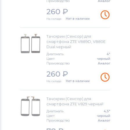
Производство
Аналог
Тачскрины для смартфонов
Huawei
260
₽
Тачскрины для смартфонов
На складе
Нет в наличии
KENEKSI
Тачскрин (Сенсор) для
Тачскрины для смартфонов
Acer
смартфона ZTE V889D, V880E
Dual черный
Тачскрины для смартфонов
Alcatel
Диагональ
4"
Цвет
черный
Производство
Аналог
Тачскрины для смартфонов
Asus
260
₽
Тачскрины для смартфонов
Fly
На складе
Нет в наличии
Тачскрин (Сенсор) для
смартфона ZTE V829 черный
Диагональ
4,5"
Цвет
черный
Производство
Аналог