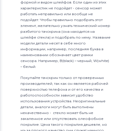
формой и видом шлейфов. Если один из этих
характеристик не подойдет - сенсор может
работать неправильно или вообще не
подойдет. Чтобы правильно подобрать этот
элемент, желательно узнать технический номер
разбитого тачскрина (она находится на
шлейфе стекла) и подобрать по нему. Название
модели детали несет в себе много
информации, например, последняя буква в
наименовании обозначает цвет рамки
сенсора. Например, B(black) – черный, W(white)
– белый.
Покупайте тачскрин только от проверенных
производителей, так как он является рабочей
поверхностью телефона и от его качества и
работоспособности зависит удобство
использования устройства. Неоригинальные
детали, аналоги могут быть выполнены
некачественно - стекло может быть не
закаленное или отсутствовать олеофобное
покрытие. Цена такого покрытия дешевле, но
из-за плохого качество они служат намного