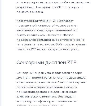
игрового процесса или настройки параметров
устройства). Тачскрин для ZTE - это верхнее
покрытие экрана.
Качественный тачскрин ZTE обладает
повышенной износостойкостью за счет
закаленного стекла, чувствительный и с
быстрым откликом. На сайте Batterion
представлен большой выбор тачскринов на
телефоны и не только любой модели. Купить
тачскрин ZTE можно по доступной цене.
Сенсорный дисплей ZTE
Сенсорный экран устанавливается поверх
дисплея. Применяются тачскрины двух видов:
емкостные и резистивные. Емкостные экраны
реагируют на прикосновения. Легкого
прикасания достаточно для изменения
электрического импульса, благодаря
которому телефон и распознает какое
действие ему нужно выполнить.