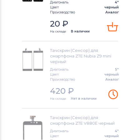
Диагональ
4"
Цвет
черный
Тачскрины для смартфонов
Производство
Аналог
Highscreen
20
₽
Тачскрины для смартфонов
Bravis
На складе
В наличии
Тачскрины для смартфонов
PSP
Тачскрин (Сенсор) для
смартфона ZTE Nubia Z9 mini
Тачскрины для смартфонов
Nokia
черный
Диагональ
5"
Тачскрины для смартфонов
LG
Цвет
черный
Производство
Аналог
Тачскрины для смартфонов
Amoi
420
₽
Тачскрины для смартфонов
На складе
Нет в наличии
Samsung
Тачскрин (Сенсор) для
Тачскрины для смартфонов
Explay
смартфона ZTE V880E черный
Диагональ
4"
Тачскрины для смартфонов
Sony
Цвет
черный