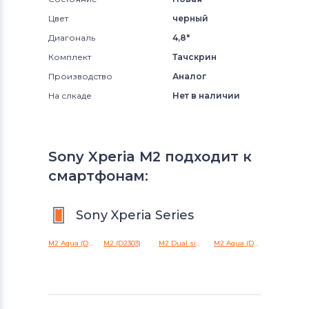
Цвет
черный
Диагональ
4,8"
Комплект
Тачскрин
Производство
Аналог
На слкаде
Нет в наличии
Sony Xperia M2 подходит к
смартфонам:
Sony Xperia Series
M2 Aqua (D2403)
M2 (D2303)
M2 Dual sim (D2302)
M2 Aqua (D2406)