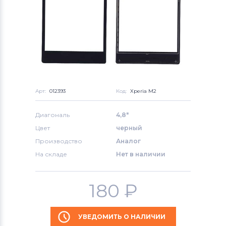
Арт:
012393
Код:
Xperia M2
Диагональ
4,8"
Цвет
черный
Производство
Аналог
На складе
Нет в наличии
180
₽
УВЕДОМИТЬ О НАЛИЧИИ