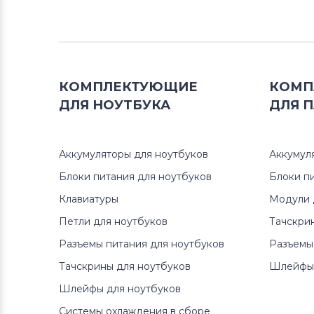
Блоки питания для мониторов
HP
Блоки питания для мониторов
Neovo
КОМПЛЕКТУЮЩИЕ
КОМП
ДЛЯ
НОУТБУКА
ДЛЯ
П
Блоки питания для мониторов
D-
Link
Аккумуляторы для ноутбуков
Аккумул
Блоки питания для мониторов
LTV
Блоки питания для ноутбуков
Блоки п
Клавиатуры
Модули 
Блоки питания для мониторов
Петли для ноутбуков
Тачскри
Dell
Разъемы питания для ноутбуков
Разъемы
Блоки питания для мониторов
Тачскрины для ноутбуков
Шлейфы 
Viewsonic
Шлейфы для ноутбуков
Блоки питания для мониторов
Системы охлаждения в сборе