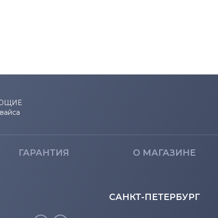
UE22
710N
760
770
971P
BX2035
ЮЩИЕ
евайса
BX2235
BX2250
ГАРАНТИЯ
О МАГАЗИНЕ
BX2331
САНКТ-ПЕТЕРБУРГ
BX2335