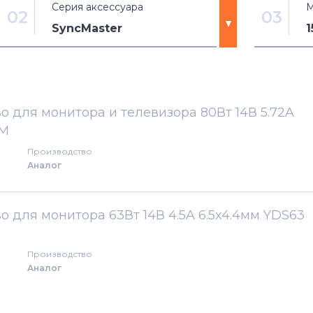
Серия аксессуара
М
02
03
SyncMaster
C27
1501MP
HDTV
150MB
о для монитора и телевизора 80Вт 14В 5.72A
EM
LS22
150MP
Производство
Аналог
LS24
150T
LS27
152B
о для монитора 63Вт 14В 4.5A 6.5x4.4мм YDS63
LTM
152T
Производство
Аналог
LTN
170T