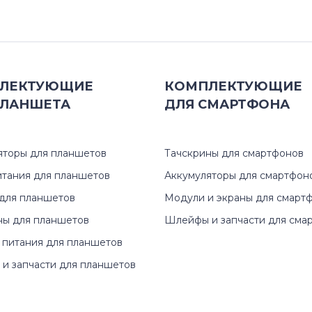
P
171P
PX
172B
S19
172S
ЛЕКТУЮЩИЕ
КОМПЛЕКТУЮЩИЕ
ЛАНШЕТА
ДЛЯ
СМАРТФОНА
S20
172T
S22
180T
яторы для планшетов
Тачскрины для смартфонов
S23
191T
итания для планшетов
Аккумуляторы для смартфон
для планшетов
Модули и экраны для смарт
S24
192T
ны для планшетов
Шлейфы и запчасти для сма
 питания для планшетов
S27
570S
и запчасти для планшетов
SyncMaster
570V