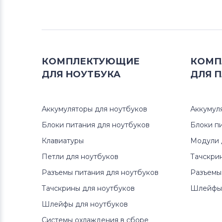
Блоки питания для мониторов
HP
Блоки питания для мониторов
Neovo
КОМПЛЕКТУЮЩИЕ
КОМП
ДЛЯ
НОУТБУКА
ДЛЯ
П
Блоки питания для мониторов
D-
Link
Аккумуляторы для ноутбуков
Аккумул
Блоки питания для мониторов
LTV
Блоки питания для ноутбуков
Блоки п
Клавиатуры
Модули 
Блоки питания для мониторов
Петли для ноутбуков
Тачскри
Dell
Разъемы питания для ноутбуков
Разъемы
Блоки питания для мониторов
Тачскрины для ноутбуков
Шлейфы 
Viewsonic
Шлейфы для ноутбуков
Блоки питания для мониторов
Системы охлаждения в сборе