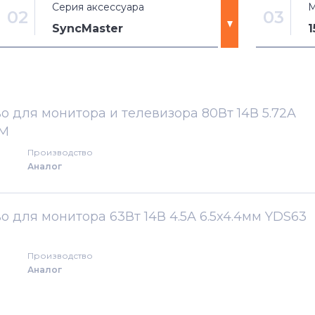
Серия аксессуара
М
02
03
SyncMaster
C27
1501MP
HDTV
150MB
о для монитора и телевизора 80Вт 14В 5.72A
EM
LS22
150MP
Производство
Аналог
LS24
150T
LS27
152B
о для монитора 63Вт 14В 4.5A 6.5x4.4мм YDS63
LTM
152T
Производство
Аналог
LTN
170T