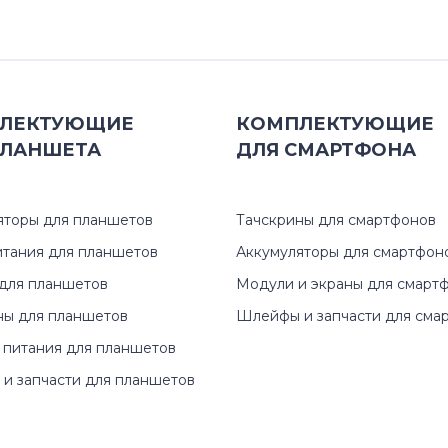
P
171P
PX
172B
S19
172S
ЛЕКТУЮЩИЕ
КОМПЛЕКТУЮЩИЕ
ЛАНШЕТА
ДЛЯ
СМАРТФОНА
S20
172T
S22
180T
яторы для планшетов
Тачскрины для смартфонов
S23
191T
итания для планшетов
Аккумуляторы для смартфон
для планшетов
Модули и экраны для смарт
S24
192T
ны для планшетов
Шлейфы и запчасти для сма
 питания для планшетов
S27
570S
и запчасти для планшетов
SyncMaster
570V