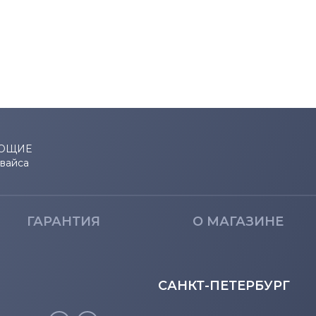
UE22
710N
760
770
971P
BX2035
ЮЩИЕ
евайса
BX2235
BX2250
ГАРАНТИЯ
О МАГАЗИНЕ
BX2331
САНКТ-ПЕТЕРБУРГ
BX2335