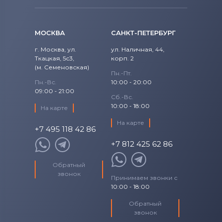
Блоки питания для мониторов
S22A460B
Acer
Блоки питания для мониторов
S22A460B-1
МОСКВА
САНКТ-ПЕТЕРБУРГ
Универсальный
S22B300H
г. Москва, ул.
ул. Наличная, 44,
Ткацкая, 5с3,
Блоки питания для мониторов
корп. 2
(м. Семеновская)
Siemens
S23A300B
Пн.-Пт.
Пн.-Вс.
10:00 - 20:00
09:00 - 21:00
Блоки питания для мониторов
S23A450B
Tp-
Сб.-Вс.
Link
10:00 - 18:00
На карте
S23B550V
На карте
Блоки питания для мониторов
Asus
+7 495 118 42 86
S24A850DW
+7 812 425 62 86
S24B350T
Обратный
звонок
Принимаем звонки с
S27A850D
10:00 - 18:00
S27B370
Обратный
звонок