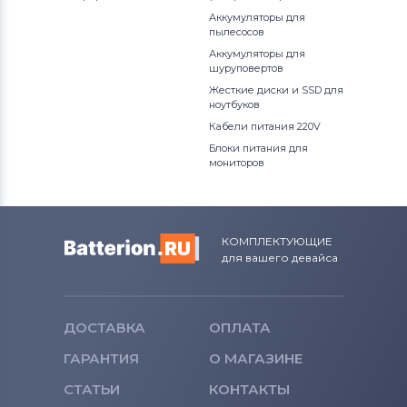
BX2035
Аккумуляторы для
Блоки питания для мониторов
пылесосов
Epson
BX2235
Аккумуляторы для
шуруповертов
Блоки питания для мониторов
Жесткие диски и SSD для
BX2250
ноутбуков
Huawei
Кабели питания 220V
BX2331
Блоки питания для мониторов
Блоки питания для
мониторов
QNAP
BX2335
Блоки питания для мониторов
BX2350
Sharp
КОМПЛЕКТУЮЩИЕ
BX2450
для вашего девайса
Блоки питания для мониторов
Horizon
BX2450L
Все бренды
ДОСТАВКА
ОПЛАТА
S19A450BR
Блоки питания для мониторов
ГАРАНТИЯ
О МАГАЗИНЕ
Toshiba
S22A200B
СТАТЬИ
КОНТАКТЫ