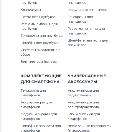
ноутбуков
планшетов
Viewsonic
172T
Клавиатуры
Модули для планшетов
S23
Петли для ноутбуков
Тачскрины для
Блоки питания для мониторов
180T
планшетов
Разъемы питания для
Phillips
S24
ноутбуков
Разъемы питания для
191T
планшетов
Тачскрины для ноутбуков
Блоки питания для мониторов
LG
S27
Шлейфы и запчасти для
Шлейфы для ноутбуков
планшетов
192T
Системы охлаждения в
Блоки питания для мониторов
SyncMaster
сборе
Planar
570S
Вентиляторы (кулеры)
UE22
Блоки питания для мониторов
570V
КОМПЛЕКТУЮЩИЕ
УНИВЕРСАЛЬНЫЕ
Samsung
ДЛЯ
СМАРТФОНА
АКСЕССУАРЫ
710N
Блоки питания для мониторов
Тачскрины для
Аккумуляторы для
смартфонов
Polaroid
радиостанций
760
Аккумуляторы для
Аккумуляторы для
смартфонов
электротранспорта
Блоки питания для мониторов
Sony
770
Модули и экраны для
Блоки питания для
смартфонов
смартфонов
Блоки питания для мониторов
971P
Шлейфы и запчасти для
Электронные компоненты
Syntax
смартфонов
(микросхемы)