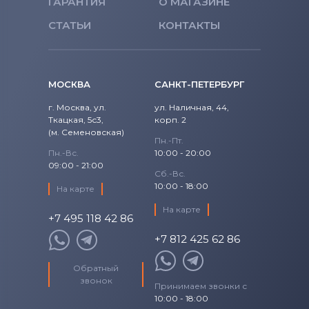
ГАРАНТИЯ
О МАГАЗИНЕ
Блоки питания для мониторов
Acer
СТАТЬИ
КОНТАКТЫ
Блоки питания для мониторов
Универсальный
Блоки питания для мониторов
МОСКВА
САНКТ-ПЕТЕРБУРГ
Siemens
г. Москва, ул.
ул. Наличная, 44,
Ткацкая, 5с3,
корп. 2
Блоки питания для мониторов
Tp-
(м. Семеновская)
Пн.-Пт.
Link
Пн.-Вс.
10:00 - 20:00
09:00 - 21:00
Блоки питания для мониторов
Asus
Сб.-Вс.
10:00 - 18:00
На карте
На карте
+7 495 118 42 86
+7 812 425 62 86
Обратный
звонок
Принимаем звонки с
10:00 - 18:00