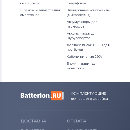
смартфонов
смартфонов
Блоки питания для мониторов
Шлейфы и запчасти для
Электронные компоненты
смартфонов
Epson
(микросхемы)
Аккумуляторы для
пылесосов
Блоки питания для мониторов
Аккумуляторы для
Huawei
шуруповертов
Жесткие диски и SSD для
Блоки питания для мониторов
ноутбуков
QNAP
Кабели питания 220V
Блоки питания для
Блоки питания для мониторов
мониторов
Sharp
Блоки питания для мониторов
Horizon
КОМПЛЕКТУЮЩИЕ
для вашего девайса
Все бренды
Блоки питания для мониторов
Toshiba
ДОСТАВКА
ОПЛАТА