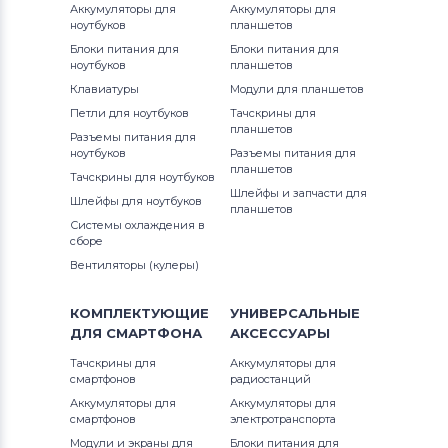
Аккумуляторы для
Аккумуляторы для
Viewsonic
ноутбуков
планшетов
S23
Блоки питания для
Блоки питания для
Блоки питания для мониторов
ноутбуков
планшетов
Phillips
S24
Клавиатуры
Модули для планшетов
Петли для ноутбуков
Тачскрины для
Блоки питания для мониторов
LG
S27
планшетов
Разъемы питания для
ноутбуков
Разъемы питания для
Блоки питания для мониторов
планшетов
SyncMaster
Тачскрины для ноутбуков
Planar
Шлейфы и запчасти для
Шлейфы для ноутбуков
планшетов
UE22
Системы охлаждения в
Блоки питания для мониторов
сборе
Samsung
Вентиляторы (кулеры)
Блоки питания для мониторов
КОМПЛЕКТУЮЩИЕ
УНИВЕРСАЛЬНЫЕ
Polaroid
ДЛЯ
СМАРТФОНА
АКСЕССУАРЫ
Тачскрины для
Аккумуляторы для
Блоки питания для мониторов
Sony
смартфонов
радиостанций
Аккумуляторы для
Аккумуляторы для
Блоки питания для мониторов
смартфонов
электротранспорта
Syntax
Модули и экраны для
Блоки питания для