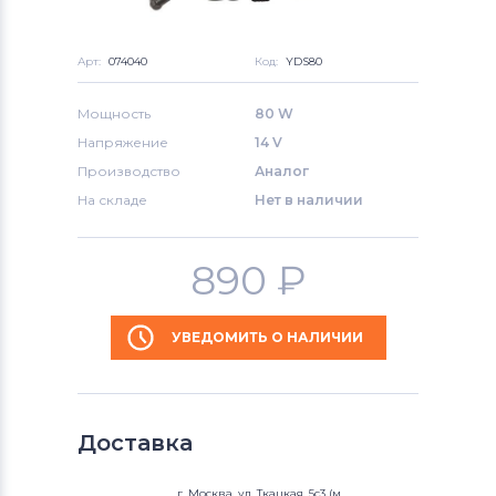
Арт:
074040
Код:
YDS80
Мощность
80 W
Напряжение
14 V
Производство
Аналог
На складе
Нет в наличии
890
₽
УВЕДОМИТЬ О НАЛИЧИИ
Доставка
г. Москва, ул. Ткацкая, 5с3 (м.