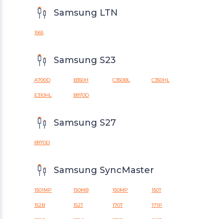
Samsung LTN
1565
Samsung S23
A700D
B350H
C350BL
C350HL
E310HL
B970D
Samsung S27
B970D
Samsung SyncMaster
1501MP
150MB
150MP
150T
152B
152T
170T
171P