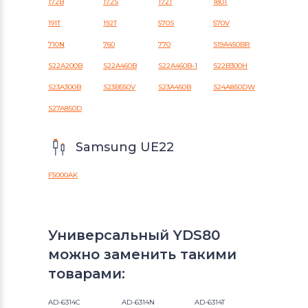
172B
172S
172T
180T
191T
192T
570S
570V
710N
760
770
S19A450BR
S22A200B
S22A460B
S22A460B-1
S22B300H
S23A300B
S23B550V
S23A450B
S24A850DW
S27A850D
Samsung UE22
F5000AK
Универсальный YDS80
можно заменить такими
товарами:
AD-6314C
AD-6314N
AD-6314T