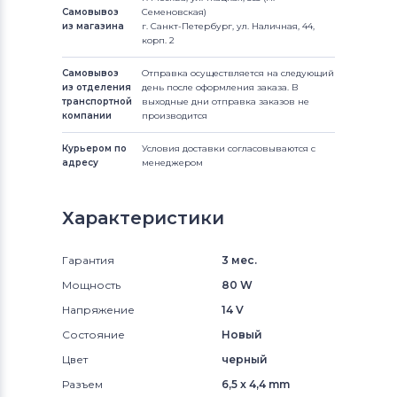
Самовывоз
Семеновская)
из магазина
г. Санкт-Петербург, ул. Наличная, 44,
корп. 2
Самовывоз
Отправка осуществляется на следующий
из отделения
день после оформления заказа. В
транспортной
выходные дни отправка заказов не
компании
производится
Курьером по
Условия доставки согласовываются с
адресу
менеджером
Характеристики
Гарантия
3 мес.
Мощность
80 W
Напряжение
14 V
Состояние
Новый
Цвет
черный
Разъем
6,5 x 4,4 mm