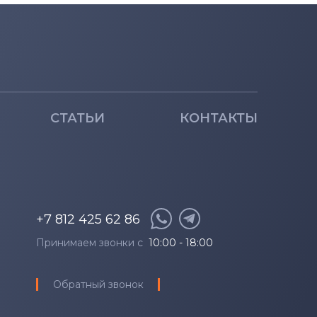
AP
ABR
ST
AP
СТАТЬИ
КОНТАКТЫ
IKB
IKB (81AK)
IKB (81AK0036GE)
+7 812 425 62 86
Принимаем звонки с
10:00 - 18:00
IKB (81AK0037GE)
Обратный звонок
IKB (81AK0038GE)