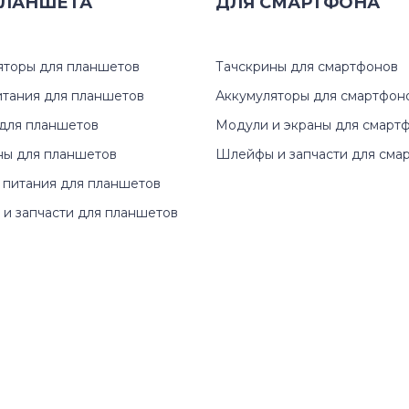
ЛАНШЕТА
G Series
ДЛЯ
СМАРТФОНА
3-15ARE
IdeaCentre Flex Series
3-17AD
яторы для планшетов
Тачскрины для смартфонов
IdeaPad 110 Series
3-17ARE
итания для планшетов
Аккумуляторы для смартфон
для планшетов
Модули и экраны для смарт
IdeaPad 120S Series
3-17IIL
ны для планшетов
Шлейфы и запчасти для сма
 питания для планшетов
IdeaPad 530S Series
3-17IIL0
и запчасти для планшетов
IdeaPad B Series
3-17IML
IdeaPad Flex Series
310
IdeaPad G Series
310-15
IdeaPad K Series
320-14A