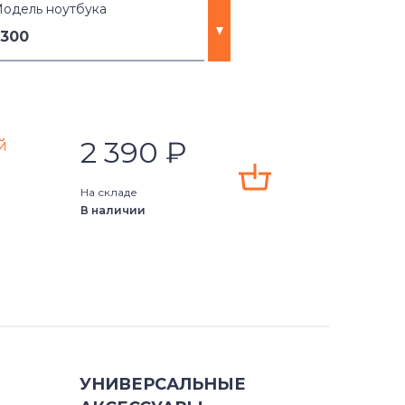
одель ноутбука
L300
e-14
2 390
₽
й
A05
На складе
В наличии
6
E05
5
05
УНИВЕРСАЛЬНЫЕ