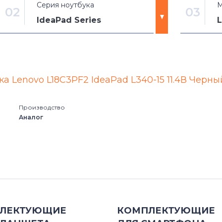
Серия ноутбука
М
02
03
IdeaPad Series
3000 Series
100
530 Series
3 Chrom
а Lenovo L18C3PF2 IdeaPad L340-15 11.4В Черны
A Series
3-14AD
Производство
Аналог
B Series
3-14ALC
C Series
3-14AR
Chromebook
3-14IIL0
E Series
3-14IML
ЛЕКТУЮЩИЕ
КОМПЛЕКТУЮЩИЕ