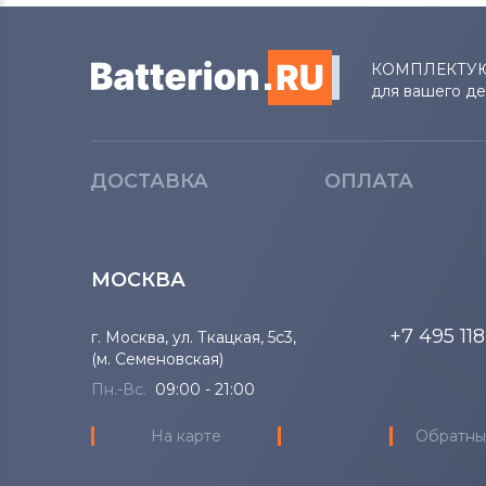
Lenovo
КОМПЛЕКТУ
Аккумуляторы для ноутбуков
для вашего д
Gateway
Аккумуляторы для ноутбуков
Medion
ДОСТАВКА
ОПЛАТА
Аккумуляторы для ноутбуков
Advent
МОСКВА
Аккумуляторы для ноутбуков
HP
+7 495 11
г. Москва, ул. Ткацкая, 5с3,
(м. Семеновская)
Аккумуляторы для ноутбуков
MSI
Пн.-Вс.
09:00 - 21:00
На карте
Обратны
Аккумуляторы для ноутбуков
Notebookguru