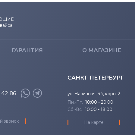
IdeaPad M Series
320-14I
IdeaPad N Series
320-15
ЮЩИЕ
евайса
IdeaPad P Series
320-15A
IdeaPad R Series
320-15I
ГАРАНТИЯ
О МАГАЗИНЕ
IdeaPad S Series
320S-13
IdeaPad Series
320S-13
САНКТ-ПЕТЕРБУРГ
IdeaPad U Series
320S-13
8 42 86
ул. Наличная, 44, корп. 2
Пн.-Пт.
10:00 - 20:00
IdeaPad V Series
320S-13
Сб.-Вс.
10:00 - 18:00
й звонок
IdeaPad Y Series
320S-13
На карте