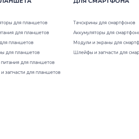
ЛАНШЕТА
G Series
ДЛЯ
СМАРТФОНА
3-15ARE
IdeaCentre Flex Series
3-17AD
яторы для планшетов
Тачскрины для смартфонов
IdeaPad 110 Series
3-17ARE
итания для планшетов
Аккумуляторы для смартфон
для планшетов
Модули и экраны для смарт
IdeaPad 120S Series
3-17IIL
ны для планшетов
Шлейфы и запчасти для сма
 питания для планшетов
IdeaPad 530S Series
3-17IIL0
и запчасти для планшетов
IdeaPad B Series
3-17IML
IdeaPad Flex Series
310
IdeaPad G Series
310-15
IdeaPad K Series
320-14A