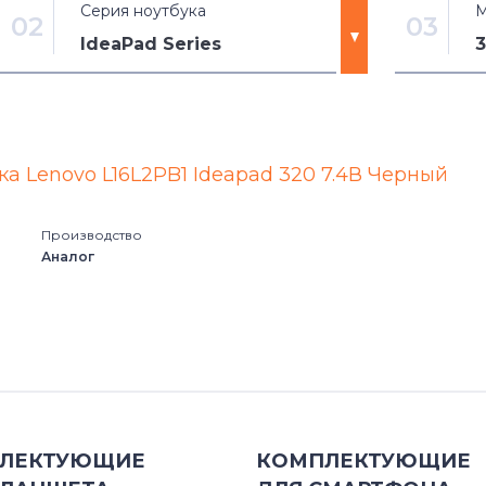
Серия ноутбука
М
02
03
IdeaPad Series
3
3000 Series
100
530 Series
3 Chrom
ка Lenovo L16L2PB1 Ideapad 320 7.4В Черный
A Series
3-14AD
Производство
Аналог
B Series
3-14ALC
C Series
3-14AR
Chromebook
3-14IIL0
E Series
3-14IML
ЛЕКТУЮЩИЕ
КОМПЛЕКТУЮЩИЕ