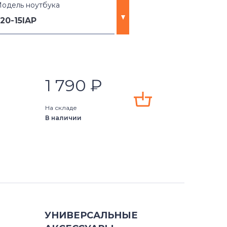
одель ноутбука
20-15IAP
e-14
1 790
₽
A05
На складе
В наличии
6
E05
5
05
УНИВЕРСАЛЬНЫЕ