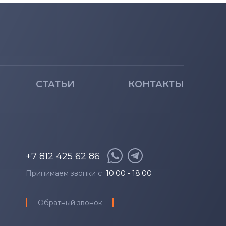
AP
ABR
ST
AP
СТАТЬИ
КОНТАКТЫ
IKB
IKB (81AK)
IKB (81AK0036GE)
+7 812 425 62 86
Принимаем звонки с
10:00 - 18:00
IKB (81AK0037GE)
Обратный звонок
IKB (81AK0038GE)