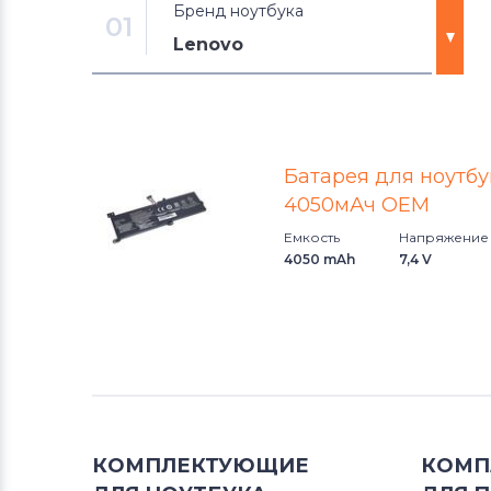
Бренд ноутбука
01
Lenovo
Аккумуляторы для ноутбуков
DNS
Батарея для ноутбу
Аккумуляторы для ноутбуков
4050мАч OEM
Xiaomi
Емкость
Напряжение
4050 mAh
7,4 V
Аккумуляторы для ноутбуков
Razer
Аккумуляторы для ноутбуков
eMachines
Аккумуляторы для ноутбуков
Gigabyte
КОМПЛЕКТУЮЩИЕ
КОМП