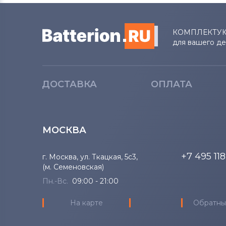
Lenovo
КОМПЛЕКТУ
Аккумуляторы для ноутбуков
для вашего д
Gateway
Аккумуляторы для ноутбуков
Medion
ДОСТАВКА
ОПЛАТА
Аккумуляторы для ноутбуков
Advent
МОСКВА
Аккумуляторы для ноутбуков
HP
+7 495 11
г. Москва, ул. Ткацкая, 5с3,
(м. Семеновская)
Аккумуляторы для ноутбуков
MSI
Пн.-Вс.
09:00 - 21:00
На карте
Обратны
Аккумуляторы для ноутбуков
Notebookguru