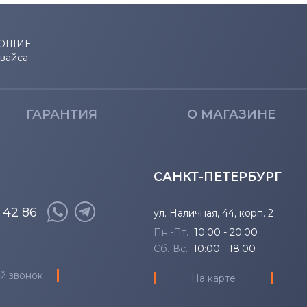
IdeaPad M Series
320-14I
IdeaPad N Series
320-15
ЮЩИЕ
евайса
IdeaPad P Series
320-15A
IdeaPad R Series
320-15I
ГАРАНТИЯ
О МАГАЗИНЕ
IdeaPad S Series
320S-13
IdeaPad Series
320S-13
САНКТ-ПЕТЕРБУРГ
IdeaPad U Series
320S-13
8 42 86
ул. Наличная, 44, корп. 2
Пн.-Пт.
10:00 - 20:00
IdeaPad V Series
320S-13
Сб.-Вс.
10:00 - 18:00
й звонок
IdeaPad Y Series
320S-13
На карте