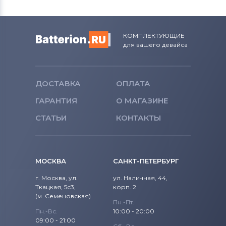
Miix 2
Аккумуляторы для ноутбуков
Fujitsu
MIIX Series
КОМПЛЕКТУЮЩИЕ
для вашего девайса
Аккумуляторы для ноутбуков
Clevo
S Series
Аккумуляторы для ноутбуков
Sony
smart Tab
ДОСТАВКА
ОПЛАТА
Аккумуляторы для ноутбуков
ГАРАНТИЯ
О МАГАЗИНЕ
Tab
Machenike
СТАТЬИ
КОНТАКТЫ
Tab 2
Аккумуляторы для ноутбуков
Fujitsu-Siemens
Tab 7
Аккумуляторы для ноутбуков
NEC
МОСКВА
САНКТ-ПЕТЕРБУРГ
ThinkBook Series
г. Москва, ул.
ул. Наличная, 44,
Аккумуляторы для ноутбуков
Ткацкая, 5с3,
корп. 2
ThinkPad
Huawei
(м. Семеновская)
Пн.-Пт.
Пн.-Вс.
10:00 - 20:00
ThinkPad A Series
Аккумуляторы для ноутбуков
09:00 - 21:00