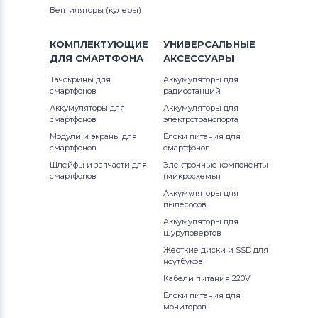
Compaq
Вентиляторы (кулеры)
IdeaPad U Series
Аккумуляторы для ноутбуков
Hasee
КОМПЛЕКТУЮЩИЕ
УНИВЕРСАЛЬНЫЕ
IdeaPad V Series
ДЛЯ
СМАРТФОНА
АКСЕССУАРЫ
Аккумуляторы для ноутбуков
Тачскрины для
Аккумуляторы для
Notebookguru
IdeaPad Y Series
смартфонов
радиостанций
Аккумуляторы для
Аккумуляторы для
Аккумуляторы для ноутбуков
Dell
IdeaPad Yoga Series
смартфонов
электротранспорта
Модули и экраны для
Блоки питания для
Аккумуляторы для ноутбуков
IBM
смартфонов
смартфонов
IdeaPad Z Series
Шлейфы и запчасти для
Электронные компоненты
смартфонов
(микросхемы)
Аккумуляторы для ноутбуков
Apple
IdeaTab
Аккумуляторы для
Все бренды
пылесосов
K Series
Аккумуляторы для
Аккумуляторы для ноутбуков
LG
шуруповертов
Legion 5 Series
Жесткие диски и SSD для
Аккумуляторы для ноутбуков
ноутбуков
Legion Series
Samsung
Кабели питания 220V
Блоки питания для
Miix
мониторов
Аккумуляторы для ноутбуков
Uniwill