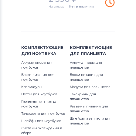
Аккумуляторы для ноутбуков
На складе
Нет в наличии
Thunderobot
IdeaPad B Series
Аккумуляторы для ноутбуков
IdeaPad Flex Series
Lenovo
IdeaPad G Series
Аккумуляторы для ноутбуков
КОМПЛЕКТУЮЩИЕ
КОМПЛЕКТУЮЩИЕ
Gateway
IdeaPad K Series
ДЛЯ
НОУТБУКА
ДЛЯ
ПЛАНШЕТА
Аккумуляторы для
Аккумуляторы для
Аккумуляторы для ноутбуков
IdeaPad M Series
ноутбуков
планшетов
Medion
Блоки питания для
Блоки питания для
IdeaPad N Series
ноутбуков
планшетов
Аккумуляторы для ноутбуков
Клавиатуры
Модули для планшетов
Advent
IdeaPad P Series
Петли для ноутбуков
Тачскрины для
планшетов
Разъемы питания для
Аккумуляторы для ноутбуков
HP
IdeaPad R Series
ноутбуков
Разъемы питания для
планшетов
Тачскрины для ноутбуков
Аккумуляторы для ноутбуков
MSI
Шлейфы и запчасти для
IdeaPad S Series
Шлейфы для ноутбуков
планшетов
Системы охлаждения в
Аккумуляторы для ноутбуков
IdeaPad Series
сборе