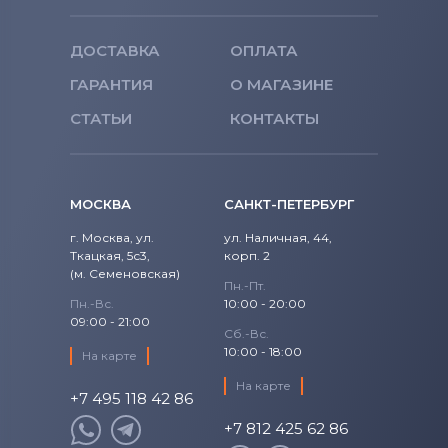
Roverbook
ThinkPad E Series
Аккумуляторы для ноутбуков
ДОСТАВКА
ОПЛАТА
ThinkPad Edge Series
Toshiba
ГАРАНТИЯ
О МАГАЗИНЕ
ThinkPad Helix
Аккумуляторы для ноутбуков
Acer
СТАТЬИ
КОНТАКТЫ
ThinkPad IBM S Series
Аккумуляторы для ноутбуков
Asus
ThinkPad L Series
Аккумуляторы для ноутбуков
МОСКВА
САНКТ-ПЕТЕРБУРГ
Alienware
г. Москва, ул.
ThinkPad New Series
ул. Наличная, 44,
Ткацкая, 5с3,
корп. 2
Аккумуляторы для ноутбуков
Irbis
(м. Семеновская)
ThinkPad P Series
Пн.-Пт.
Пн.-Вс.
10:00 - 20:00
09:00 - 21:00
ThinkPad R Series
Сб.-Вс.
10:00 - 18:00
На карте
ThinkPad S Series
На карте
+7 495 118 42 86
ThinkPad Series
+7 812 425 62 86