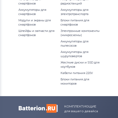
смартфонов
радиостанций
Miix 2
Аккумуляторы для ноутбуков
Аккумуляторы для
Аккумуляторы для
Fujitsu
смартфонов
электротранспорта
MIIX Series
Модули и экраны для
Блоки питания для
смартфонов
смартфонов
Аккумуляторы для ноутбуков
S Series
Шлейфы и запчасти для
Machenike
Электронные компоненты
смартфонов
(микросхемы)
smart Tab
Аккумуляторы для
Аккумуляторы для ноутбуков
Clevo
пылесосов
Аккумуляторы для
Tab
Аккумуляторы для ноутбуков
Sony
шуруповертов
Жесткие диски и SSD для
Tab 2
Аккумуляторы для ноутбуков
ноутбуков
Fujitsu-Siemens
Кабели питания 220V
Tab 7
Блоки питания для
Аккумуляторы для ноутбуков
NEC
мониторов
ThinkBook Series
Аккумуляторы для ноутбуков
ThinkPad
Huawei
КОМПЛЕКТУЮЩИЕ
ThinkPad A Series
для вашего девайса
Аккумуляторы для ноутбуков