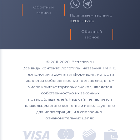
ThinkPad SL Series
Обратный
звонок
Принимаем звонки с
ThinkPad T Series
10:00 - 18:00
ThinkPad T14
Обратный
звонок
ThinkPad W Series
ThinkPad X Series
© 2011-2020. Batterion.ru
Все виды контента: логотипы, названия ТМ и ТЗ,
ThinkPad Yoga Series
технологии и другая информация, которая
является собственностью третьих лиц, в том
U Series
числе контент торговых знаков, является
собственностью их законных
V Series
правообладателей. Наш сайт не является
владельцем этого контента и использует его
для иллюстрации, и в справочно-
Xiaoxin Series
ознакомительных целях.
Y Series