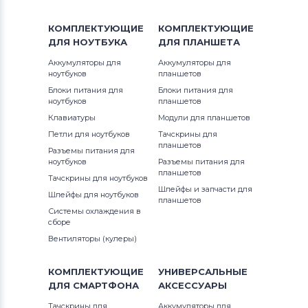
Notebookguru
IdeaPad U Series
КОМПЛЕКТУЮЩИЕ
КОМПЛЕКТУЮЩИЕ
Аккумуляторы для ноутбуков
ДЛЯ
НОУТБУКА
ДЛЯ
ПЛАНШЕТА
Compaq
IdeaPad V Series
Аккумуляторы для
Аккумуляторы для
ноутбуков
планшетов
Аккумуляторы для ноутбуков
Hasee
IdeaPad Y Series
Блоки питания для
Блоки питания для
ноутбуков
планшетов
Аккумуляторы для ноутбуков
Dell
IdeaPad Yoga Series
Клавиатуры
Модули для планшетов
Петли для ноутбуков
Тачскрины для
Аккумуляторы для ноутбуков
IBM
IdeaPad Z Series
планшетов
Разъемы питания для
ноутбуков
Разъемы питания для
Аккумуляторы для ноутбуков
Apple
планшетов
IdeaTab
Тачскрины для ноутбуков
Шлейфы и запчасти для
Шлейфы для ноутбуков
Все бренды
планшетов
K Series
Системы охлаждения в
сборе
Аккумуляторы для ноутбуков
LG
Legion 5 Series
Вентиляторы (кулеры)
Аккумуляторы для ноутбуков
Legion Series
Samsung
КОМПЛЕКТУЮЩИЕ
УНИВЕРСАЛЬНЫЕ
ДЛЯ
СМАРТФОНА
АКСЕССУАРЫ
Miix
Аккумуляторы для ноутбуков
Uniwill
Тачскрины для
Аккумуляторы для