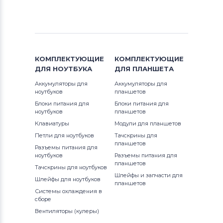
Аккумуляторы для ноутбуков
3-17IIL
Thunderobot
IdeaPad B Series
3-17IIL05
Аккумуляторы для ноутбуков
IdeaPad Flex Series
Lenovo
3-17IML05
КОМПЛЕКТУЮЩИЕ
КОМПЛЕКТУЮЩИЕ
IdeaPad G Series
ДЛЯ
НОУТБУКА
ДЛЯ
ПЛАНШЕТА
Аккумуляторы для ноутбуков
310
Аккумуляторы для
Аккумуляторы для
Gateway
IdeaPad K Series
ноутбуков
планшетов
310-15
Блоки питания для
Блоки питания для
Аккумуляторы для ноутбуков
IdeaPad M Series
ноутбуков
планшетов
Medion
320-14AST
Клавиатуры
Модули для планшетов
IdeaPad N Series
Петли для ноутбуков
Тачскрины для
Аккумуляторы для ноутбуков
320-14IAP
планшетов
Разъемы питания для
Advent
IdeaPad P Series
ноутбуков
Разъемы питания для
планшетов
320-15ABR
Тачскрины для ноутбуков
Аккумуляторы для ноутбуков
HP
IdeaPad R Series
Шлейфы и запчасти для
Шлейфы для ноутбуков
планшетов
320-15AST
Системы охлаждения в
Аккумуляторы для ноутбуков
MSI
IdeaPad S Series
сборе
320-15IAP
Вентиляторы (кулеры)
Аккумуляторы для ноутбуков
IdeaPad Series