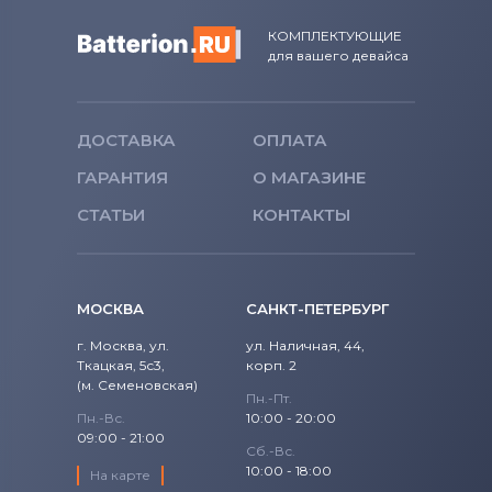
320S-15ISK
Miix 2
Аккумуляторы для ноутбуков
КОМПЛЕКТУЮЩИЕ
для вашего девайса
Fujitsu
330-14IKB
MIIX Series
Аккумуляторы для ноутбуков
330-15
S Series
Machenike
ДОСТАВКА
ОПЛАТА
330-15ARR
smart Tab
ГАРАНТИЯ
О МАГАЗИНЕ
Аккумуляторы для ноутбуков
Clevo
330-15IKB
СТАТЬИ
КОНТАКТЫ
Tab
Аккумуляторы для ноутбуков
Sony
330S-14IKB
Tab 2
Аккумуляторы для ноутбуков
Fujitsu-Siemens
330S-15ARR
МОСКВА
САНКТ-ПЕТЕРБУРГ
Tab 7
г. Москва, ул.
ул. Наличная, 44,
Аккумуляторы для ноутбуков
330S-15IKB
NEC
Ткацкая, 5с3,
корп. 2
ThinkBook Series
(м. Семеновская)
Аккумуляторы для ноутбуков
5 Pro-14ACN6
Пн.-Пт.
ThinkPad
Пн.-Вс.
10:00 - 20:00
Huawei
09:00 - 21:00
5 Pro-14ITL6
Сб.-Вс.
ThinkPad A Series
Аккумуляторы для ноутбуков
10:00 - 18:00
На карте