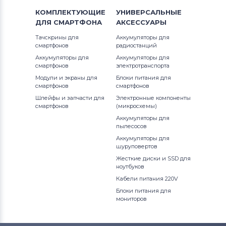
Notebookguru
320S-13IKB
КОМПЛЕКТУЮЩИЕ
УНИВЕРСАЛЬНЫЕ
IdeaPad U Series
ДЛЯ
СМАРТФОНА
АКСЕССУАРЫ
Аккумуляторы для ноутбуков
320S-13IKB (81AK)
Compaq
Тачскрины для
Аккумуляторы для
IdeaPad V Series
смартфонов
радиостанций
320S-13IKB (81AK0036GE)
Аккумуляторы для
Аккумуляторы для
Аккумуляторы для ноутбуков
Hasee
IdeaPad Y Series
смартфонов
электротранспорта
320S-13IKB (81AK0037GE)
Модули и экраны для
Блоки питания для
Аккумуляторы для ноутбуков
Dell
IdeaPad Yoga Series
смартфонов
смартфонов
320S-13IKB (81AK0038GE)
Шлейфы и запчасти для
Электронные компоненты
Аккумуляторы для ноутбуков
IBM
IdeaPad Z Series
смартфонов
(микросхемы)
Аккумуляторы для
320S-13IKB (81AK0039GE)
Аккумуляторы для ноутбуков
Apple
пылесосов
IdeaTab
Аккумуляторы для
320S-13IKB (81AK003AGE)
Все бренды
шуруповертов
K Series
Жесткие диски и SSD для
Аккумуляторы для ноутбуков
320S-13IKB (81AK0090GE)
LG
ноутбуков
Legion 5 Series
Кабели питания 220V
Аккумуляторы для ноутбуков
320S-14IKB
Блоки питания для
Legion Series
Samsung
мониторов
320S-15IKB
Miix
Аккумуляторы для ноутбуков
Uniwill