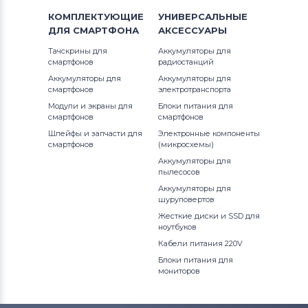
Notebookguru
13-9300 i5 FHD
КОМПЛЕКТУЮЩИЕ
УНИВЕРСАЛЬНЫЕ
Inspiron 14Z
ДЛЯ
СМАРТФОНА
АКСЕССУАРЫ
Аккумуляторы для ноутбуков
13-9310
Compaq
Тачскрины для
Аккумуляторы для
Inspiron 15
смартфонов
радиостанций
13-9370
Аккумуляторы для
Аккумуляторы для
Аккумуляторы для ноутбуков
Hasee
Inspiron 17
смартфонов
электротранспорта
13-9380
Модули и экраны для
Блоки питания для
Аккумуляторы для ноутбуков
Dell
Inspiron Mini
смартфонов
смартфонов
14
Шлейфы и запчасти для
Электронные компоненты
Аккумуляторы для ноутбуков
IBM
Inspiron XPS
смартфонов
(микросхемы)
Аккумуляторы для
15
Аккумуляторы для ноутбуков
Apple
пылесосов
Latitude
Аккумуляторы для
15 (9500) Core i7 4K UHD
Все бренды
шуруповертов
Latitude 11
Жесткие диски и SSD для
Аккумуляторы для ноутбуков
15 (9570)
LG
ноутбуков
Latitude 12
Кабели питания 220V
Аккумуляторы для ноутбуков
15 (9570) 4K
Блоки питания для
Latitude 13
Samsung
мониторов
15 (9570) CPC1J
P Series
Аккумуляторы для ноутбуков
Uniwill