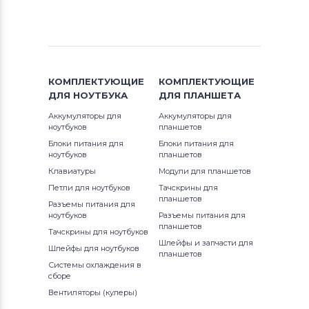
Аккумуляторы для ноутбуков
12 (9250) D4305TB
Thunderobot
G3 Series
12 (9250) D4308TB
Аккумуляторы для ноутбуков
G5 Series
Lenovo
12 (9250) D4505TB
КОМПЛЕКТУЮЩИЕ
КОМПЛЕКТУЮЩИЕ
G7
ДЛЯ
НОУТБУКА
ДЛЯ
ПЛАНШЕТА
Аккумуляторы для ноутбуков
12 (9250) D4508T
Аккумуляторы для
Аккумуляторы для
Gateway
Inspiron
ноутбуков
планшетов
12 (9250) D4605TB
Блоки питания для
Блоки питания для
Аккумуляторы для ноутбуков
Inspiron 11
ноутбуков
планшетов
Medion
1210
Клавиатуры
Модули для планшетов
Inspiron 11z
Петли для ноутбуков
Тачскрины для
Аккумуляторы для ноутбуков
13
планшетов
Разъемы питания для
Advent
Inspiron 13
ноутбуков
Разъемы питания для
планшетов
13-7390
Тачскрины для ноутбуков
Аккумуляторы для ноутбуков
HP
Inspiron 14
Шлейфы и запчасти для
Шлейфы для ноутбуков
планшетов
13-9300
Системы охлаждения в
Аккумуляторы для ноутбуков
MSI
Inspiron 14R
сборе
13-9300 2020
Вентиляторы (кулеры)
Аккумуляторы для ноутбуков
Inspiron 14V