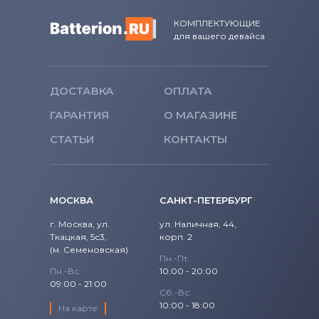
15 (9570) CTXKW
Precision
Аккумуляторы для ноутбуков
КОМПЛЕКТУЮЩИЕ
для вашего девайса
Fujitsu
15 (9570) D1501
Precision 15
Аккумуляторы для ноутбуков
15 (9570) D1505
Studio
Machenike
ДОСТАВКА
ОПЛАТА
15 (9570) D1541
Studio 14
ГАРАНТИЯ
О МАГАЗИНЕ
Аккумуляторы для ноутбуков
Clevo
15 (9570) D1545
СТАТЬИ
КОНТАКТЫ
Studio 17
Аккумуляторы для ноутбуков
Sony
15 (9570) D1605
Studio XPS
Аккумуляторы для ноутбуков
Fujitsu-Siemens
15 (9570) D1645
МОСКВА
САНКТ-ПЕТЕРБУРГ
Venue
г. Москва, ул.
ул. Наличная, 44,
Аккумуляторы для ноутбуков
15 (9570) D1741
NEC
Ткацкая, 5с3,
корп. 2
Vostro
(м. Семеновская)
Аккумуляторы для ноутбуков
15 (9570) D1745
Пн.-Пт.
XPS
Пн.-Вс.
10:00 - 20:00
Huawei
09:00 - 21:00
15 (9570) D1841
Сб.-Вс.
XPS 13
Аккумуляторы для ноутбуков
10:00 - 18:00
На карте