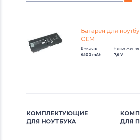
Аккумуляторы для ноутбуков
DNS
Батарея для ноутбу
Аккумуляторы для ноутбуков
OEM
Xiaomi
Емкость
Напряжение
6500 mAh
7,6 V
Аккумуляторы для ноутбуков
Razer
Аккумуляторы для ноутбуков
eMachines
Аккумуляторы для ноутбуков
Gigabyte
КОМПЛЕКТУЮЩИЕ
КОМП
ДЛЯ
НОУТБУКА
ДЛЯ
П
Аккумуляторы для ноутбуков
Клавиатуры