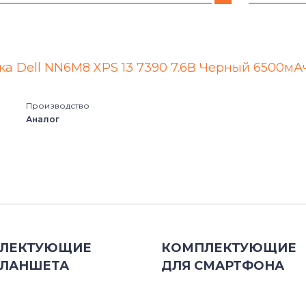
3180
10
3189
12
ка Dell NN6M8 XPS 13 7390 7.6В Черный 6500мА
Alienware
12 (9250
Производство
Аналог
Alienware 13 Series
12 (9250
Alienware 15 Series
12 (925
Alienware 17 Series
12 (925
Alienware M Series
12 (925
ЛЕКТУЮЩИЕ
КОМПЛЕКТУЮЩИЕ
ЛАНШЕТА
Alienware M15 Series
ДЛЯ
СМАРТФОНА
12 (925
Alienware M17 Series
12 (925