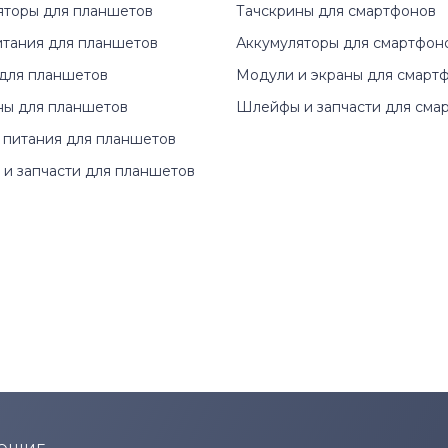
яторы для планшетов
Тачскрины для смартфонов
Alienware Series
12 (925
итания для планшетов
Аккумуляторы для смартфон
для планшетов
Модули и экраны для смарт
Blanco
12 (925
ны для планшетов
Шлейфы и запчасти для сма
 питания для планшетов
Chromebook
12 (925
и запчасти для планшетов
G3 Series
12 (925
G5 Series
12 (925
G7
12 (925
Inspiron
1210
Inspiron 11
13
Inspiron 11z
13-7390