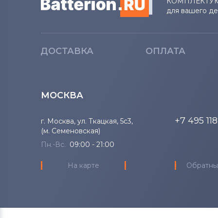
КОМПЛЕКТУ
Аккумуляторы для ноутбуков
для вашего д
Gateway
Аккумуляторы для ноутбуков
Medion
ДОСТАВКА
ОПЛАТА
Аккумуляторы для ноутбуков
Advent
МОСКВА
Аккумуляторы для ноутбуков
HP
+7 495 11
г. Москва, ул. Ткацкая, 5с3,
(м. Семеновская)
Аккумуляторы для ноутбуков
MSI
Пн.-Вс.
09:00 - 21:00
На карте
Обратны
Аккумуляторы для ноутбуков
Notebookguru
Аккумуляторы для ноутбуков
Compaq