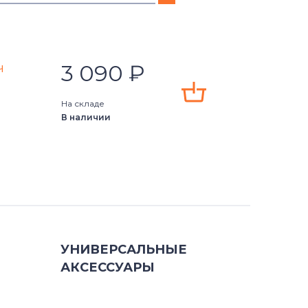
3 090
₽
ч
)
На складе
В наличии
) 4K
0) D1308TB
0) D1508TB
0) D1608TB
УНИВЕРСАЛЬНЫЕ
0) D2308TB
АКСЕССУАРЫ
0) D2508TB