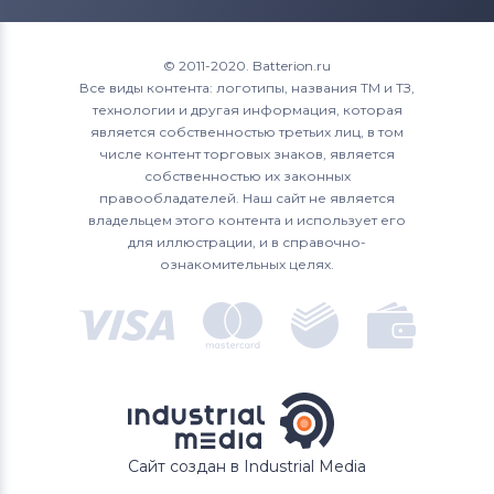
Roverbook
15 (9570) D1845
XPS 15
Аккумуляторы для ноутбуков
15 (9570) D1845T
© 2011-2020. Batterion.ru
Toshiba
Все виды контента: логотипы, названия ТМ и ТЗ,
15 (9570) D1941T
технологии и другая информация, которая
Аккумуляторы для ноутбуков
Acer
является собственностью третьих лиц, в том
15 (9570) i7 FHD
числе контент торговых знаков, является
Аккумуляторы для ноутбуков
Asus
собственностью их законных
15 (9570) R1645
правообладателей. Наш сайт не является
Аккумуляторы для ноутбуков
владельцем этого контента и использует его
Alienware
15 (9570) R1645S
для иллюстрации, и в справочно-
ознакомительных целях.
Аккумуляторы для ноутбуков
15 (9570) R1745
Irbis
15 (9570) R1745S
15 (9570) R1845
15 L521X
Сайт создан в Industrial Media
17