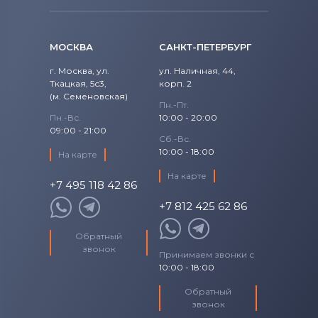
15 (9570) CTXKW
Precision
Аккумуляторы для ноутбуков
Fujitsu
15 (9570) D1501
МОСКВА
САНКТ-ПЕТЕРБУРГ
Precision 15
Аккумуляторы для ноутбуков
15 (9570) D1505
г. Москва, ул.
ул. Наличная, 44,
Studio
Ткацкая, 5с3,
Machenike
корп. 2
(м. Семеновская)
15 (9570) D1541
Пн.-Пт.
Studio 14
Аккумуляторы для ноутбуков
Clevo
Пн.-Вс.
10:00 - 20:00
09:00 - 21:00
15 (9570) D1545
Сб.-Вс.
Studio 17
Аккумуляторы для ноутбуков
Sony
10:00 - 18:00
На карте
15 (9570) D1605
Studio XPS
На карте
Аккумуляторы для ноутбуков
+7 495 118 42 86
Fujitsu-Siemens
15 (9570) D1645
+7 812 425 62 86
Venue
Аккумуляторы для ноутбуков
15 (9570) D1741
NEC
Обратный
Vostro
звонок
Принимаем звонки с
Аккумуляторы для ноутбуков
15 (9570) D1745
10:00 - 18:00
XPS
Huawei
15 (9570) D1841
Обратный
XPS 13
Аккумуляторы для ноутбуков
звонок