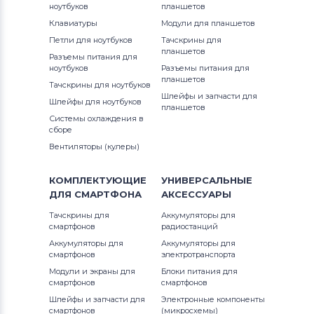
ноутбуков
планшетов
Аккумуляторы для ноутбуков
12 (9250) D4305TB
Клавиатуры
Модули для планшетов
Thunderobot
G3 Series
Петли для ноутбуков
Тачскрины для
12 (9250) D4308TB
планшетов
Разъемы питания для
Аккумуляторы для ноутбуков
G5 Series
ноутбуков
Разъемы питания для
Lenovo
12 (9250) D4505TB
планшетов
Тачскрины для ноутбуков
G7
Шлейфы и запчасти для
Шлейфы для ноутбуков
Аккумуляторы для ноутбуков
планшетов
12 (9250) D4508T
Системы охлаждения в
Gateway
Inspiron
сборе
12 (9250) D4605TB
Вентиляторы (кулеры)
Аккумуляторы для ноутбуков
Inspiron 11
Medion
1210
КОМПЛЕКТУЮЩИЕ
УНИВЕРСАЛЬНЫЕ
Inspiron 11z
ДЛЯ
СМАРТФОНА
АКСЕССУАРЫ
Аккумуляторы для ноутбуков
13
Advent
Inspiron 13
Тачскрины для
Аккумуляторы для
смартфонов
радиостанций
13-7390
Аккумуляторы для ноутбуков
HP
Аккумуляторы для
Аккумуляторы для
Inspiron 14
смартфонов
электротранспорта
13-9300
Модули и экраны для
Блоки питания для
Аккумуляторы для ноутбуков
MSI
Inspiron 14R
смартфонов
смартфонов
13-9300 2020
Шлейфы и запчасти для
Электронные компоненты
Аккумуляторы для ноутбуков
Inspiron 14V
смартфонов
(микросхемы)