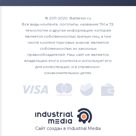
Roverbook
15 (9570) D1845
XPS 15
Аккумуляторы для ноутбуков
15 (9570) D1845T
© 2011-2020. Batterion.ru
Toshiba
Все виды контента: логотипы, названия ТМ и ТЗ,
15 (9570) D1941T
технологии и другая информация, которая
Аккумуляторы для ноутбуков
Acer
является собственностью третьих лиц, в том
15 (9570) i7 FHD
числе контент торговых знаков, является
Аккумуляторы для ноутбуков
Asus
собственностью их законных
15 (9570) R1645
правообладателей. Наш сайт не является
Аккумуляторы для ноутбуков
владельцем этого контента и использует его
Alienware
15 (9570) R1645S
для иллюстрации, и в справочно-
ознакомительных целях.
Аккумуляторы для ноутбуков
15 (9570) R1745
Irbis
15 (9570) R1745S
15 (9570) R1845
15 L521X
Сайт создан в Industrial Media
17