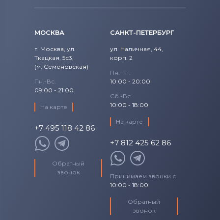
15 (9570) CTXKW
Precision
Аккумуляторы для ноутбуков
Fujitsu
15 (9570) D1501
МОСКВА
САНКТ-ПЕТЕРБУРГ
Precision 15
Аккумуляторы для ноутбуков
15 (9570) D1505
г. Москва, ул.
ул. Наличная, 44,
Studio
Ткацкая, 5с3,
Machenike
корп. 2
(м. Семеновская)
15 (9570) D1541
Пн.-Пт.
Studio 14
Аккумуляторы для ноутбуков
Clevo
Пн.-Вс.
10:00 - 20:00
09:00 - 21:00
15 (9570) D1545
Сб.-Вс.
Studio 17
Аккумуляторы для ноутбуков
Sony
10:00 - 18:00
На карте
15 (9570) D1605
Studio XPS
На карте
Аккумуляторы для ноутбуков
+7 495 118 42 86
Fujitsu-Siemens
15 (9570) D1645
+7 812 425 62 86
Venue
Аккумуляторы для ноутбуков
15 (9570) D1741
NEC
Обратный
Vostro
звонок
Принимаем звонки с
Аккумуляторы для ноутбуков
15 (9570) D1745
10:00 - 18:00
XPS
Huawei
15 (9570) D1841
Обратный
XPS 13
Аккумуляторы для ноутбуков
звонок