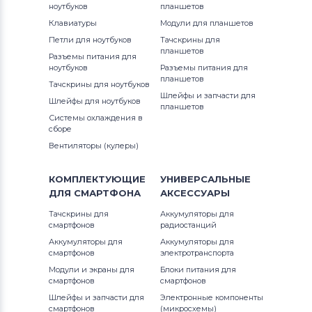
ноутбуков
планшетов
Аккумуляторы для ноутбуков
12 (9250) D4305TB
Клавиатуры
Модули для планшетов
Thunderobot
G3 Series
Петли для ноутбуков
Тачскрины для
12 (9250) D4308TB
планшетов
Разъемы питания для
Аккумуляторы для ноутбуков
G5 Series
ноутбуков
Разъемы питания для
Lenovo
12 (9250) D4505TB
планшетов
Тачскрины для ноутбуков
G7
Шлейфы и запчасти для
Шлейфы для ноутбуков
Аккумуляторы для ноутбуков
планшетов
12 (9250) D4508T
Системы охлаждения в
Gateway
Inspiron
сборе
12 (9250) D4605TB
Вентиляторы (кулеры)
Аккумуляторы для ноутбуков
Inspiron 11
Medion
1210
КОМПЛЕКТУЮЩИЕ
УНИВЕРСАЛЬНЫЕ
Inspiron 11z
ДЛЯ
СМАРТФОНА
АКСЕССУАРЫ
Аккумуляторы для ноутбуков
13
Advent
Inspiron 13
Тачскрины для
Аккумуляторы для
смартфонов
радиостанций
13-7390
Аккумуляторы для ноутбуков
HP
Аккумуляторы для
Аккумуляторы для
Inspiron 14
смартфонов
электротранспорта
13-9300
Модули и экраны для
Блоки питания для
Аккумуляторы для ноутбуков
MSI
Inspiron 14R
смартфонов
смартфонов
13-9300 2020
Шлейфы и запчасти для
Электронные компоненты
Аккумуляторы для ноутбуков
Inspiron 14V
смартфонов
(микросхемы)