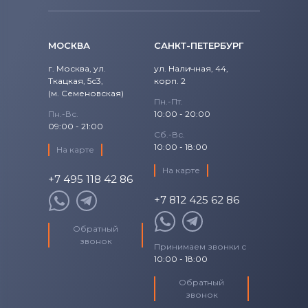
15 (9570) CTXKW
Precision
Аккумуляторы для ноутбуков
Fujitsu
15 (9570) D1501
МОСКВА
САНКТ-ПЕТЕРБУРГ
Precision 15
Аккумуляторы для ноутбуков
15 (9570) D1505
г. Москва, ул.
ул. Наличная, 44,
Studio
Ткацкая, 5с3,
Machenike
корп. 2
(м. Семеновская)
15 (9570) D1541
Пн.-Пт.
Studio 14
Аккумуляторы для ноутбуков
Clevo
Пн.-Вс.
10:00 - 20:00
09:00 - 21:00
15 (9570) D1545
Сб.-Вс.
Studio 17
Аккумуляторы для ноутбуков
Sony
10:00 - 18:00
На карте
15 (9570) D1605
Studio XPS
На карте
Аккумуляторы для ноутбуков
+7 495 118 42 86
Fujitsu-Siemens
15 (9570) D1645
+7 812 425 62 86
Venue
Аккумуляторы для ноутбуков
15 (9570) D1741
NEC
Обратный
Vostro
звонок
Принимаем звонки с
Аккумуляторы для ноутбуков
15 (9570) D1745
10:00 - 18:00
XPS
Huawei
15 (9570) D1841
Обратный
XPS 13
Аккумуляторы для ноутбуков
звонок