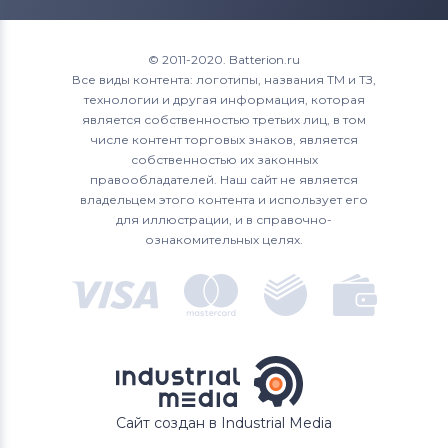
Roverbook
15 (9570) D1845
XPS 15
Аккумуляторы для ноутбуков
15 (9570) D1845T
© 2011-2020. Batterion.ru
Toshiba
Все виды контента: логотипы, названия ТМ и ТЗ,
15 (9570) D1941T
технологии и другая информация, которая
Аккумуляторы для ноутбуков
Acer
является собственностью третьих лиц, в том
15 (9570) i7 FHD
числе контент торговых знаков, является
Аккумуляторы для ноутбуков
Asus
собственностью их законных
15 (9570) R1645
правообладателей. Наш сайт не является
Аккумуляторы для ноутбуков
владельцем этого контента и использует его
Alienware
15 (9570) R1645S
для иллюстрации, и в справочно-
ознакомительных целях.
Аккумуляторы для ноутбуков
15 (9570) R1745
Irbis
15 (9570) R1745S
15 (9570) R1845
15 L521X
Сайт создан в Industrial Media
17