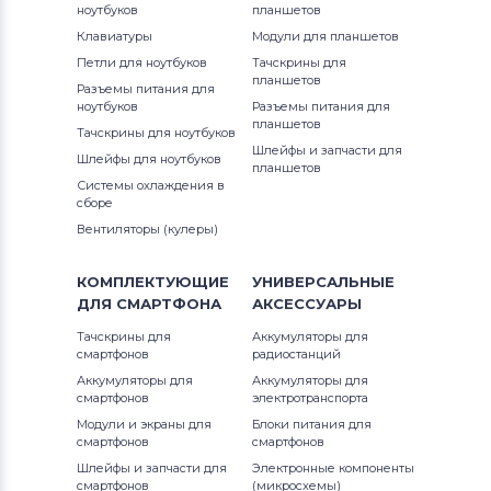
ноутбуков
планшетов
Аккумуляторы для ноутбуков
12 (9250) D4305TB
Клавиатуры
Модули для планшетов
Thunderobot
G3 Series
Петли для ноутбуков
Тачскрины для
12 (9250) D4308TB
планшетов
Разъемы питания для
Аккумуляторы для ноутбуков
G5 Series
ноутбуков
Разъемы питания для
Lenovo
12 (9250) D4505TB
планшетов
Тачскрины для ноутбуков
G7
Шлейфы и запчасти для
Шлейфы для ноутбуков
Аккумуляторы для ноутбуков
планшетов
12 (9250) D4508T
Системы охлаждения в
Gateway
Inspiron
сборе
12 (9250) D4605TB
Вентиляторы (кулеры)
Аккумуляторы для ноутбуков
Inspiron 11
Medion
1210
КОМПЛЕКТУЮЩИЕ
УНИВЕРСАЛЬНЫЕ
Inspiron 11z
ДЛЯ
СМАРТФОНА
АКСЕССУАРЫ
Аккумуляторы для ноутбуков
13
Advent
Inspiron 13
Тачскрины для
Аккумуляторы для
смартфонов
радиостанций
13-7390
Аккумуляторы для ноутбуков
HP
Аккумуляторы для
Аккумуляторы для
Inspiron 14
смартфонов
электротранспорта
13-9300
Модули и экраны для
Блоки питания для
Аккумуляторы для ноутбуков
MSI
Inspiron 14R
смартфонов
смартфонов
13-9300 2020
Шлейфы и запчасти для
Электронные компоненты
Аккумуляторы для ноутбуков
Inspiron 14V
смартфонов
(микросхемы)