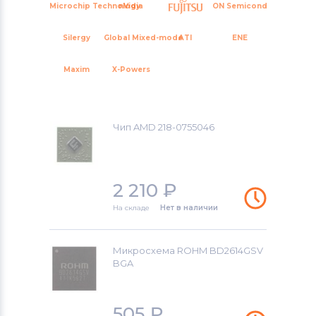
Microchip Technology
nVidia
ON Semiconductor
Silergy
Global Mixed-mode
ATI
ENE
Maxim
X-Powers
Чип AMD 218-0755046
2 210
₽
На складе
Нет в наличии
Микросхема ROHM BD2614GSV
BGA
505
₽