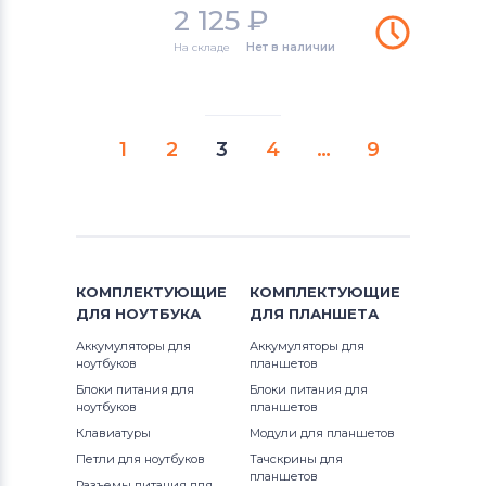
2 125
₽
На складе
Нет в наличии
1
2
3
4
…
9
КОМПЛЕКТУЮЩИЕ
КОМПЛЕКТУЮЩИЕ
ДЛЯ
НОУТБУКА
ДЛЯ
ПЛАНШЕТА
Аккумуляторы для
Аккумуляторы для
ноутбуков
планшетов
Блоки питания для
Блоки питания для
ноутбуков
планшетов
Клавиатуры
Модули для планшетов
Петли для ноутбуков
Тачскрины для
планшетов
Разъемы питания для