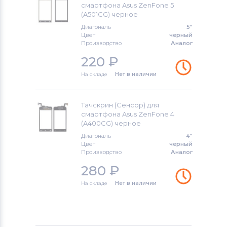
смартфона Asus ZenFone 5
Тачскрины для смартфонов
Huawei
(A501CG) черное
Диагональ
5"
Тачскрины для смартфонов
Цвет
черный
Производство
Аналог
KENEKSI
220
₽
Тачскрины для смартфонов
Acer
На складе
Нет в наличии
Тачскрины для смартфонов
Alcatel
Тачскрин (Сенсор) для
Тачскрины для смартфонов
Asus
смартфона Asus ZenFone 4
(A400CG) черное
Тачскрины для смартфонов
Fly
Диагональ
4"
Цвет
черный
Производство
Аналог
280
₽
На складе
Нет в наличии