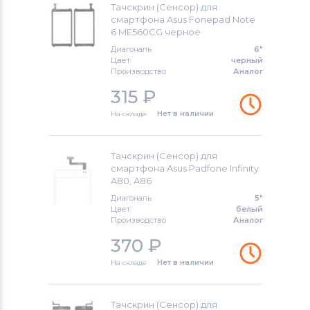
Тачскрин (Сенсор) для
смартфона Asus Fonepad Note
Тачскрины для смартфонов
6 ME560CG черное
Highscreen
Диагональ
6"
Цвет
черный
Тачскрины для смартфонов
Bravis
Производство
Аналог
315
₽
Тачскрины для смартфонов
PSP
На складе
Нет в наличии
Тачскрины для смартфонов
Nokia
Тачскрин (Сенсор) для
Тачскрины для смартфонов
LG
смартфона Asus Padfone Infinity
A80, A86
Тачскрины для смартфонов
Amoi
Диагональ
5"
Цвет
белый
Тачскрины для смартфонов
Производство
Аналог
Samsung
370
₽
На складе
Нет в наличии
Тачскрины для смартфонов
Explay
Тачскрины для смартфонов
Sony
Тачскрин (Сенсор) для