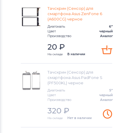
Тачскрины для смартфонов
CHINA
Тачскрин (Сенсор) для
Phone
смартфона Asus ZenFone 6
(A600CG) черное
Тачскрины для смартфонов
HTC
Диагональ
6"
Цвет
черный
Производство
Аналог
Тачскрины для смартфонов
Microsoft
20
₽
На складе
В наличии
Тачскрины для смартфонов
Prestigio
Тачскрин (Сенсор) для
Тачскрины для смартфонов
Zopo
смартфона Asus PadFone S
(PF500KL) черное
Тачскрины для смартфонов
ZTE
Диагональ
5"
Цвет
черный
Производство
Аналог
Тачскрины для смартфонов
Philips
320
₽
Тачскрины для смартфонов
Lenovo
На складе
Нет в наличии
Тачскрины для смартфонов
HP