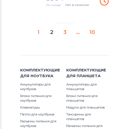
На складе
Нет в наличии
1
2
3
…
10
КОМПЛЕКТУЮЩИЕ
КОМПЛЕКТУЮЩИЕ
ДЛЯ
НОУТБУКА
ДЛЯ
ПЛАНШЕТА
Аккумуляторы для
Аккумуляторы для
ноутбуков
планшетов
Блоки питания для
Блоки питания для
ноутбуков
планшетов
Клавиатуры
Модули для планшетов
Петли для ноутбуков
Тачскрины для
планшетов
Разъемы питания для
ноутбуков
Разъемы питания для