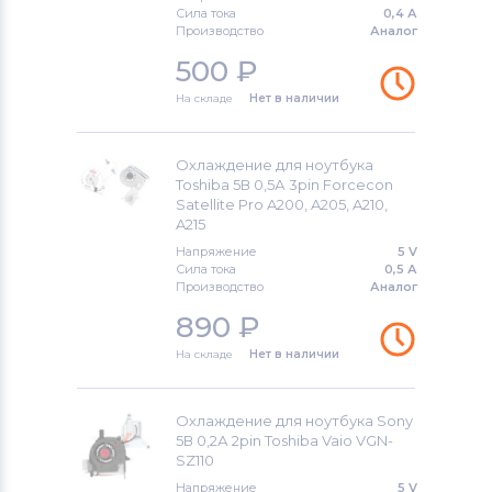
Сила тока
0,4 А
Производство
Аналог
500
₽
На складе
Нет в наличии
Охлаждение для ноутбука
Toshiba 5В 0,5А 3pin Forcecon
Satellite Pro A200, A205, A210,
A215
Напряжение
5 V
Сила тока
0,5 А
Производство
Аналог
890
₽
На складе
Нет в наличии
Охлаждение для ноутбука Sony
5В 0,2А 2pin Toshiba Vaio VGN-
SZ110
Напряжение
5 V