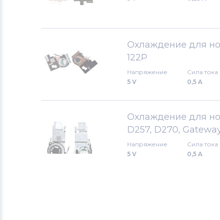
Охлаждение для ноут
122P
Напряжение
Сила тока
5 V
0,5 А
Охлаждение для ноут
D257, D270, Gateway 
Напряжение
Сила тока
5 V
0,5 А