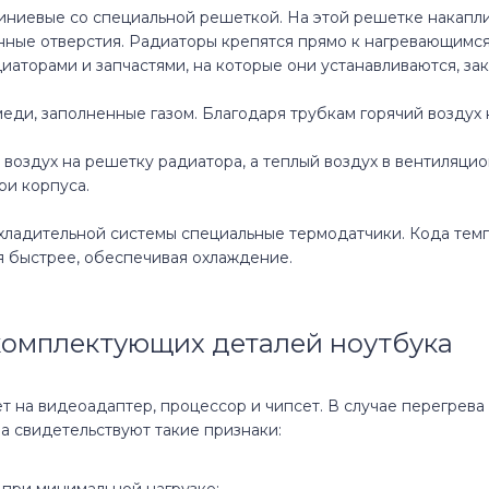
ниевые со специальной решеткой. На этой решетке накаплив
нные отверстия. Радиаторы крепятся прямо к нагревающимс
иаторами и запчастями, на которые они устанавливаются, за
меди, заполненные газом. Благодаря трубкам горячий воздух
воздух на решетку радиатора, а теплый воздух в вентиляцио
ри корпуса.
хладительной системы специальные термодатчики. Кода тем
я быстрее, обеспечивая охлаждение.
комплектующих деталей ноутбука
 на видеоадаптер, процессор и чипсет. В случае перегрева 
а свидетельствуют такие признаки: