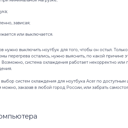
при минимальной нагрузке;
ука;
енно, зависая;
ужается или выключается.
в нужно выключить ноутбук для того, чтобы он остыл. Только
омы перегрева остались, нужно выяснить, по какой причине э
 Возможно, система охлаждения работает некорректно или п
дения.
выбор систем охлаждения для ноутбука Acer по доступным ц
можно, заказав в любой город России, или забрать самостоя
компьютера