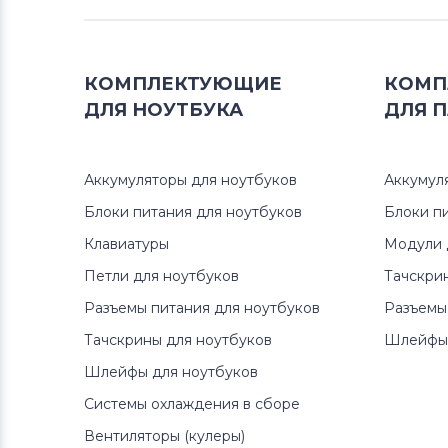
Системы охлаждения в сборе
Dell
КОМПЛЕКТУЮЩИЕ
КОМП
Системы охлаждения в сборе
ДЛЯ
НОУТБУКА
ДЛЯ
П
Samsung
Системы охлаждения в сборе
Аккумуляторы для ноутбуков
Аккумул
Sony
Блоки питания для ноутбуков
Блоки п
Системы охлаждения в сборе
Клавиатуры
Модули 
Toshiba
Петли для ноутбуков
Тачскри
Разъемы питания для ноутбуков
Разъемы
Системы охлаждения в сборе
Acer
Тачскрины для ноутбуков
Шлейфы 
Шлейфы для ноутбуков
Системы охлаждения в сборе
Asus
Системы охлаждения в сборе
Вентиляторы (кулеры)