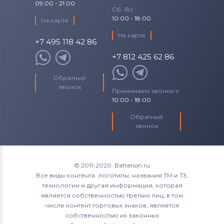
Roverbook
09:00 - 21:00
Сб.-Вс.
10:00 - 18:00
На карте
Аккумуляторы для ноутбуков
Toshiba
На карте
+7 495 118 42 86
Аккумуляторы для ноутбуков
Acer
+7 812 425 62 86
Аккумуляторы для ноутбуков
Asus
Обратный
звонок
Принимаем звонки с
Аккумуляторы для ноутбуков
10:00 - 18:00
Alienware
Обратный
звонок
Аккумуляторы для ноутбуков
Irbis
© 2011-2020. Batterion.ru
Все виды контента: логотипы, названия ТМ и ТЗ,
технологии и другая информация, которая
является собственностью третьих лиц, в том
числе контент торговых знаков, является
собственностью их законных