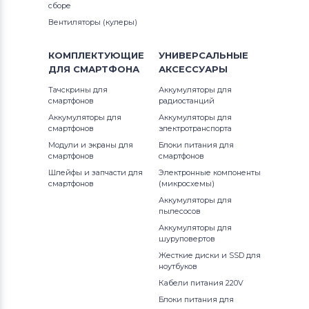
Notebookguru
сборе
Вентиляторы (кулеры)
Аккумуляторы для ноутбуков
Compaq
КОМПЛЕКТУЮЩИЕ
УНИВЕРСАЛЬНЫЕ
ДЛЯ
СМАРТФОНА
АКСЕССУАРЫ
Аккумуляторы для ноутбуков
Hasee
Тачскрины для
Аккумуляторы для
смартфонов
радиостанций
Аккумуляторы для ноутбуков
Dell
Аккумуляторы для
Аккумуляторы для
смартфонов
электротранспорта
Аккумуляторы для ноутбуков
IBM
Модули и экраны для
Блоки питания для
смартфонов
смартфонов
Аккумуляторы для ноутбуков
Apple
Шлейфы и запчасти для
Электронные компоненты
смартфонов
(микросхемы)
Все бренды
Аккумуляторы для
пылесосов
Аккумуляторы для ноутбуков
LG
Аккумуляторы для
шуруповертов
Аккумуляторы для ноутбуков
Жесткие диски и SSD для
ноутбуков
Samsung
Кабели питания 220V
Аккумуляторы для ноутбуков
Uniwill
Блоки питания для