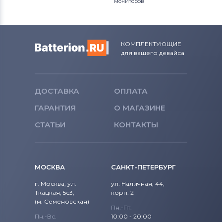
мониторов
Аккумуляторы для ноутбуков
Fujitsu
КОМПЛЕКТУЮЩИЕ
Аккумуляторы для ноутбуков
для вашего девайса
Machenike
Аккумуляторы для ноутбуков
Clevo
ДОСТАВКА
ОПЛАТА
Аккумуляторы для ноутбуков
Sony
ГАРАНТИЯ
О МАГАЗИНЕ
СТАТЬИ
Аккумуляторы для ноутбуков
КОНТАКТЫ
Fujitsu-Siemens
Аккумуляторы для ноутбуков
NEC
МОСКВА
САНКТ-ПЕТЕРБУРГ
Аккумуляторы для ноутбуков
г. Москва, ул.
ул. Наличная, 44,
Huawei
Ткацкая, 5с3,
корп. 2
(м. Семеновская)
Пн.-Пт.
Аккумуляторы для ноутбуков
Пн.-Вс.
10:00 - 20:00