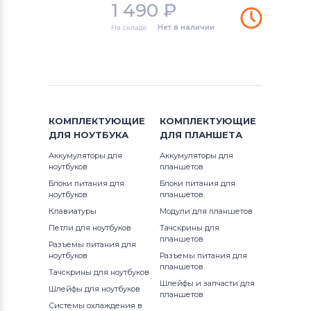
1 490
₽
Аккумуляторы для ноутбуков
Thunderobot
На складе
Нет в наличии
Lifebook E
Аккумуляторы для ноутбуков
Lifebook FMV
Lenovo
Lifebook L
Аккумуляторы для ноутбуков
Gateway
КОМПЛЕКТУЮЩИЕ
Lifebook N
КОМПЛЕКТУЮЩИЕ
ДЛЯ
НОУТБУКА
ДЛЯ
ПЛАНШЕТА
Аккумуляторы для ноутбуков
Lifebook P
Аккумуляторы для
Аккумуляторы для
Medion
ноутбуков
планшетов
Lifebook Q
Блоки питания для
Блоки питания для
Аккумуляторы для ноутбуков
ноутбуков
планшетов
Advent
Клавиатуры
Модули для планшетов
Lifebook S
Петли для ноутбуков
Тачскрины для
планшетов
Аккумуляторы для ноутбуков
HP
Lifebook T
Разъемы питания для
ноутбуков
Разъемы питания для
планшетов
Аккумуляторы для ноутбуков
MSI
Тачскрины для ноутбуков
Lifebook U
Шлейфы и запчасти для
Шлейфы для ноутбуков
планшетов
Аккумуляторы для ноутбуков
Системы охлаждения в