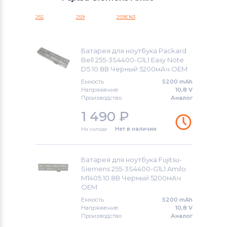
Аккумуляторы для ноутбуков
Razer
Amilo A
255
259
259EN3
Аккумуляторы для ноутбуков
Amilo L
eMachines
Amilo M
Батарея для ноутбука Packard
Аккумуляторы для ноутбуков
Bell 255-3S4400-G1L1 Easy Note
Gigabyte
D5 10.8В Черный 5200мАч OEM
Amilo P
Емкость
5200 mAh
Аккумуляторы для ноутбуков
Напряжение
10,8 V
Amilo Pro V
Производство
Аналог
Клавиатуры
1 490
₽
Amilo S
Аккумуляторы для ноутбуков
На складе
Нет в наличии
Packard Bell
Amilo X
Аккумуляторы для ноутбуков
Celsius
Батарея для ноутбука Fujitsu-
Аккумуляторы для радиостанций
Siemens 255-3S4400-G1L1 Amilo
M1405 10.8В Черный 5200мАч
Esprimo Mobile
OEM
Аккумуляторы для ноутбуков
Benq
Емкость
5200 mAh
FMV-Biblo
Напряжение
10,8 V
Аккумуляторы для ноутбуков
Philips
Производство
Аналог
Lifebook A