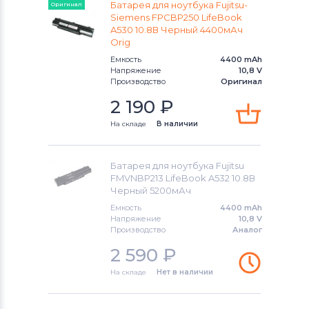
Батарея для ноутбука Fujitsu-
Оригинал
Siemens FPCBP250 LifeBook
Аккумуляторы для ноутбуков
A530 10.8В Черный 4400мАч
Fujitsu
Orig
Емкость
4400 mAh
Аккумуляторы для ноутбуков
Напряжение
10,8 V
Machenike
Производство
Оригинал
2 190
₽
Аккумуляторы для ноутбуков
Clevo
На складе
В наличии
Аккумуляторы для ноутбуков
Sony
Батарея для ноутбука Fujitsu
Аккумуляторы для ноутбуков
FMVNBP213 LifeBook A532 10.8В
Fujitsu-Siemens
Черный 5200мАч
Емкость
4400 mAh
Аккумуляторы для ноутбуков
NEC
Напряжение
10,8 V
Производство
Аналог
Аккумуляторы для ноутбуков
2 590
₽
Huawei
На складе
Нет в наличии
Аккумуляторы для ноутбуков