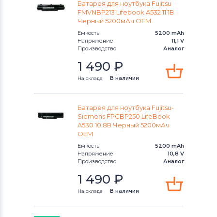
Батарея для ноутбука Fujitsu
Notebookguru
FMVNBP213 Lifebook A532 11.1В
Черный 5200мАч OEM
Аккумуляторы для ноутбуков
Емкость
5200 mAh
Compaq
Напряжение
11,1 V
Производство
Аналог
Аккумуляторы для ноутбуков
Hasee
1 490
₽
Аккумуляторы для ноутбуков
Dell
На складе
В наличии
Аккумуляторы для ноутбуков
IBM
Батарея для ноутбука Fujitsu-
Siemens FPCBP250 LifeBook
Аккумуляторы для ноутбуков
Apple
A530 10.8В Черный 5200мАч
OEM
Все бренды
Емкость
5200 mAh
Напряжение
10,8 V
Аккумуляторы для ноутбуков
LG
Производство
Аналог
1 490
₽
Аккумуляторы для ноутбуков
Samsung
На складе
В наличии
Аккумуляторы для ноутбуков
Uniwill