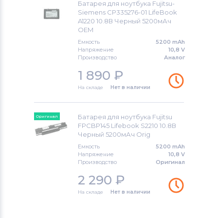
Roverbook
Батарея для ноутбука Fujitsu-
Siemens CP335276-01 LifeBook
A1220 10.8В Черный 5200мАч
Аккумуляторы для ноутбуков
OEM
Toshiba
Емкость
5200 mAh
Напряжение
10,8 V
Аккумуляторы для ноутбуков
Acer
Производство
Аналог
1 890
₽
Аккумуляторы для ноутбуков
Asus
На складе
Нет в наличии
Аккумуляторы для ноутбуков
Alienware
Батарея для ноутбука Fujitsu
Оригинал
FPCBP145 Lifebook S2210 10.8В
Аккумуляторы для ноутбуков
Irbis
Черный 5200мАч Orig
Емкость
5200 mAh
Напряжение
10,8 V
Производство
Оригинал
2 290
₽
На складе
Нет в наличии