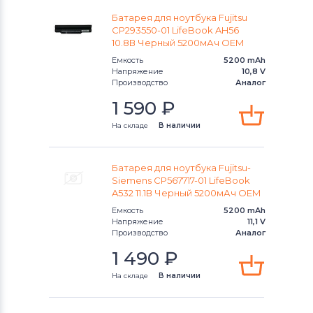
Аккумуляторы для ноутбуков
Батарея для ноутбука Fujitsu
Thunderobot
Lifebook E
CP293550-01 LifeBook AH56
10.8В Черный 5200мАч OEM
Аккумуляторы для ноутбуков
Lifebook FMV
Емкость
5200 mAh
Напряжение
10,8 V
Lenovo
Производство
Аналог
Lifebook L
1 590
₽
Аккумуляторы для ноутбуков
Gateway
Lifebook N
На складе
В наличии
Аккумуляторы для ноутбуков
Lifebook P
Medion
Батарея для ноутбука Fujitsu-
Siemens CP567717-01 LifeBook
Lifebook Q
A532 11.1В Черный 5200мАч OEM
Аккумуляторы для ноутбуков
Advent
Емкость
5200 mAh
Lifebook S
Напряжение
11,1 V
Производство
Аналог
Аккумуляторы для ноутбуков
HP
Lifebook T
1 490
₽
Аккумуляторы для ноутбуков
MSI
Lifebook U
На складе
В наличии
Аккумуляторы для ноутбуков