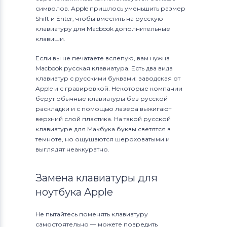
символов. Apple пришлось уменьшить размер
Shift и Enter, чтобы вместить на русскую
клавиатуру для Macbook дополнительные
клавиши.
Если вы не печатаете вслепую, вам нужна
Macbook русская клавиатура. Есть два вида
клавиатур с русскими буквами: заводская от
Apple и с гравировкой. Некоторые компании
берут обычные клавиатуры без русской
раскладки и с помощью лазера выжигают
верхний слой пластика. На такой русской
клавиатуре для Макбука буквы светятся в
темноте, но ощущаются шероховатыми и
выглядят неаккуратно.
Замена клавиатуры для
ноутбука Apple
Не пытайтесь поменять клавиатуру
самостоятельно — можете повредить