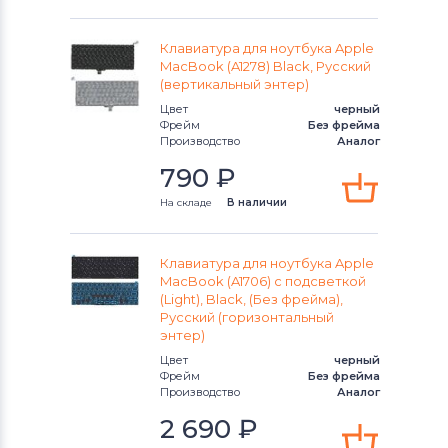
Клавиатура для ноутбука Apple
MacBook (A1278) Black, Русский
(вертикальный энтер)
Цвет
черный
Фрейм
Без фрейма
Производство
Аналог
790
₽
На складе
В наличии
Клавиатура для ноутбука Apple
MacBook (A1706) с подсветкой
(Light), Black, (Без фрейма),
Русский (горизонтальный
энтер)
Цвет
черный
Фрейм
Без фрейма
Производство
Аналог
2 690
₽