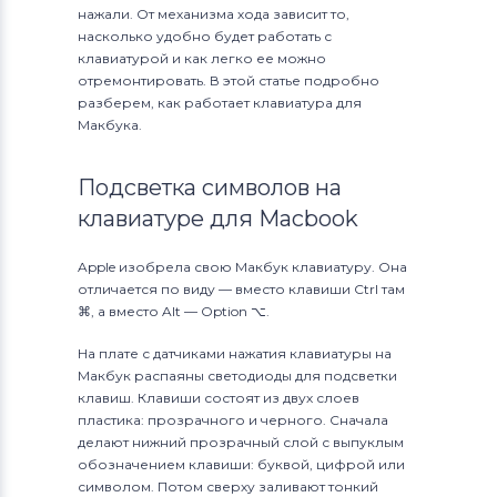
нажали. От механизма хода зависит то,
насколько удобно будет работать с
клавиатурой и как легко ее можно
отремонтировать. В этой статье подробно
разберем, как работает клавиатура для
Макбука.
Подсветка символов на
клавиатуре для Macbook
Apple изобрела свою Макбук клавиатуру. Она
отличается по виду — вместо клавиши Ctrl там
⌘, а вместо Alt — Option ⌥.
На плате с датчиками нажатия клавиатуры на
Макбук распаяны светодиоды для подсветки
клавиш. Клавиши состоят из двух слоев
пластика: прозрачного и черного. Сначала
делают нижний прозрачный слой с выпуклым
обозначением клавиши: буквой, цифрой или
символом. Потом сверху заливают тонкий