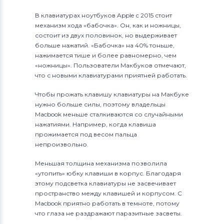
В клавиатурах ноутбуков Apple с 2015 стоит
механизм хода «бабочка». Он, как и ножницы,
состоит из двух половинок, но выдерживает
больше нажатий. «Бабочка» на 40% тоньше,
нажимается тише и более равномерно, чем
«ножницы». Пользователи Макбуков отмечают,
что с новыми клавиатурами приятней работать.
Чтобы прожать клавишу клавиатуры на Макбуке
нужно больше силы, поэтому владельцы
Macbook меньше сталкиваются со случайными
нажатиями. Например, когда клавиша
прожимается под весом пальца
непроизвольно.
Меньшая толщина механизма позволила
«утопить» юбку клавиши в корпус. Благодаря
этому подсветка клавиатуры не засвечивает
пространство между клавишей и корпусом. С
Macbook приятно работать в темноте, потому
что глаза не раздражают паразитные засветы.