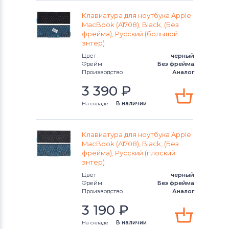
Клавиатура для ноутбука Apple
Клавиатуры
Универсальный
MacBook (A1708), Black, (Без
фрейма), Русский (большой
Клавиатуры
Asus
энтер)
Цвет
черный
Клавиатуры
Alienware
Фрейм
Без фрейма
Производство
Аналог
Клавиатуры
Casper
3 390
₽
На складе
В наличии
Клавиатура для ноутбука Apple
MacBook (A1708), Black, (Без
фрейма), Русский (плоский
энтер)
Цвет
черный
Фрейм
Без фрейма
Производство
Аналог
3 190
₽
На складе
В наличии