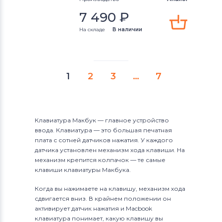
7 490
₽
На складе
В наличии
1
2
3
…
7
Клавиатура Макбук — главное устройство
ввода. Клавиатура — это большая печатная
плата с сотней датчиков нажатия. У каждого
датчика установлен механизм хода клавиши. На
механизм крепится колпачок — те самые
клавиши клавиатуры Макбука.
Когда вы нажимаете на клавишу, механизм хода
сдвигается вниз. В крайнем положении он
активирует датчик нажатия и Macbook
клавиатура понимает, какую клавишу вы