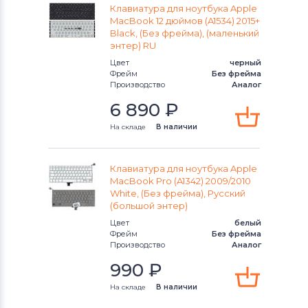
Клавиатуры
Клавиатуры
Клавиатура для ноутбука Apple
MacBook 12 дюймов (A1534) 2015+
Black, (Без фрейма), (маленький
Клавиатуры
Packard Bell
энтер) RU
Цвет
черный
Клавиатуры
Benq
Фрейм
Без фрейма
Производство
Аналог
Клавиатуры
Lenovo
6 890
₽
Клавиатуры
Gateway
На складе
В наличии
Клавиатуры
Medion
Клавиатура для ноутбука Apple
MacBook Pro (A1342) 2009/2010
Клавиатуры
HP
White, (Без фрейма), Русский
(большой энтер)
Клавиатуры
MSI
Цвет
белый
Фрейм
Без фрейма
Производство
Аналог
Клавиатуры
Compaq
990
₽
Клавиатуры
Dell
На складе
В наличии