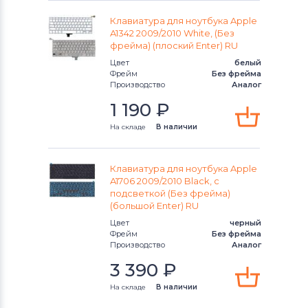
Клавиатуры
Apple
Клавиатура для ноутбука Apple
Клавиатуры
LG
A1342 2009/2010 White, (Без
фрейма) (плоский Enter) RU
Клавиатуры
Samsung
Цвет
белый
Фрейм
Без фрейма
Производство
Аналог
Клавиатуры
Fujitsu
1 190
₽
Клавиатуры
Clevo
На складе
В наличии
Клавиатуры
Sony
Клавиатура для ноутбука Apple
A1706 2009/2010 Black, с
Клавиатуры
Fujitsu-Siemens
подсветкой (Без фрейма)
(большой Enter) RU
Клавиатуры
Haier
Цвет
черный
Фрейм
Без фрейма
Клавиатуры
Roverbook
Производство
Аналог
3 390
₽
Клавиатуры
Toshiba
На складе
В наличии
Клавиатуры
Acer