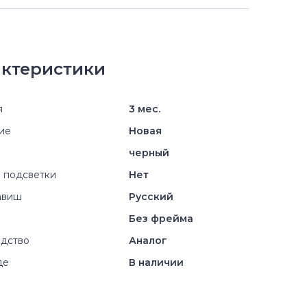
ктеристики
я
3 мес.
ие
Новая
черный
 подсветки
Нет
авиш
Русский
Без фрейма
дство
Аналог
де
В наличии