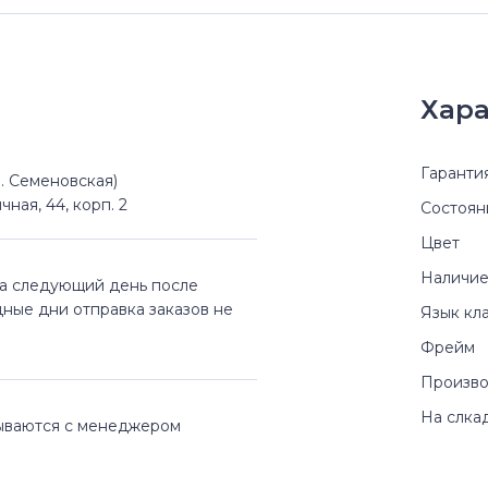
Хара
Гаранти
(м. Семеновская)
чная, 44, корп. 2
Состоян
Цвет
Наличие
на следующий день после
дные дни отправка заказов не
Язык кл
Фрейм
Произво
На слка
вываются с менеджером