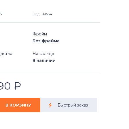
17
Код:
A1534
Фрейм
Без фрейма
дство
На складе
В наличии
890
₽