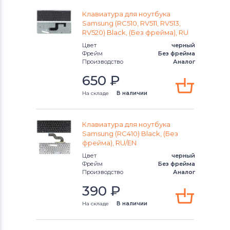
Клавиатура для ноутбука
Samsung (RC510, RV511, RV513,
RV520) Black, (Без фрейма), RU
Цвет
черный
Фрейм
Без фрейма
Производство
Аналог
650
₽
На складе
В наличии
Клавиатура для ноутбука
Samsung (RC410) Black, (Без
фрейма), RU/EN
Цвет
черный
Фрейм
Без фрейма
Производство
Аналог
390
₽
На складе
В наличии