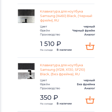
Клавиатуры
Универсальный
Клавиатура для ноутбука
Samsung (X460) Black, (Черный
Клавиатуры
Asus
фрейм), RU
Цвет
черный
Фрейм
Черный фрейм
Клавиатуры
Alienware
Производство
Аналог
1 510
₽
Клавиатуры
Casper
На складе
В наличии
Клавиатура для ноутбука
Samsung (X128, X130, SF210)
Black, (Без фрейма), RU
Цвет
черный
Фрейм
Без фрейма
Производство
Аналог
350
₽
На складе
В наличии