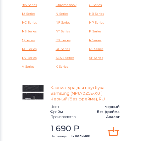
Клавиатуры
Клавиатуры
915 Series
Chromebook
G Series
M Series
N Series
NB Series
Клавиатуры
Packard Bell
NC Series
NF Series
NP Series
Клавиатуры
Benq
NS Series
NT Series
P Series
Q Series
QX Series
R Series
Клавиатуры
Lenovo
RC Series
RF Series
RS Series
Клавиатуры
Gateway
RV Series
SENS Series
SF Series
V Series
X Series
Клавиатуры
Medion
Клавиатуры
HP
Клавиатура для ноутбука
Samsung (NP670Z5E-X01)
Черный (Без фрейма), RU
Клавиатуры
MSI
Цвет
черный
Фрейм
Без фрейма
Клавиатуры
Compaq
Производство
Аналог
1 690
₽
Клавиатуры
Dell
На складе
В наличии