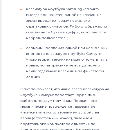
клавиатура ноутбука Samsung «глючит».
Иногда при нажатии одной из клавиш на
экран выводится сразу несколько
одинаковых символов. Либо отображаются
совсем не те буквы и цифры, которые хотел
набрать пользователь;
сломаны крепления одной или нескольких
кнопок на клавиатуре ноутбука Самсунг.
Чисто теоретических их можно поменять на
новые, но на практике не всегда можно
найти отдельные клавиши или фиксаторы
для них.
Опыт показывает, что чаще всего клавиатура на
ноутбуке Самсунг перестает корректно
работать по двум причинам. Первая – это
механические повреждения, вызванные
интенсивным использованием устройства
ввода (естественный износ), падением
портативного компьютера с высоты или
сильным ударом по кнопкам. В результате