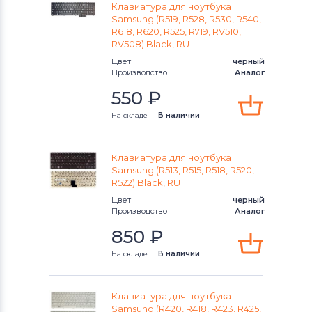
Клавиатура для ноутбука
Samsung (R519, R528, R530, R540,
R618, R620, R525, R719, RV510,
RV508) Black, RU
Цвет
черный
Производство
Аналог
550
₽
На складе
В наличии
Клавиатура для ноутбука
Samsung (R513, R515, R518, R520,
R522) Black, RU
Цвет
черный
Производство
Аналог
850
₽
На складе
В наличии
Клавиатура для ноутбука
Samsung (R420, R418, R423, R425,