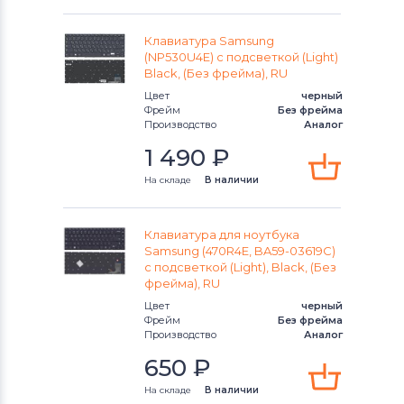
Клавиатуры
Apple
Клавиатуры
LG
Клавиатура Samsung
(NP530U4E) с подсветкой (Light)
Black, (Без фрейма), RU
Клавиатуры
Samsung
Цвет
черный
Фрейм
Без фрейма
Клавиатуры
Fujitsu
Производство
Аналог
1 490
₽
Клавиатуры
Clevo
На складе
В наличии
Клавиатуры
Sony
Клавиатура для ноутбука
Клавиатуры
Fujitsu-Siemens
Samsung (470R4E, BA59-03619C)
с подсветкой (Light), Black, (Без
Клавиатуры
Haier
фрейма), RU
Цвет
черный
Клавиатуры
Roverbook
Фрейм
Без фрейма
Производство
Аналог
Клавиатуры
Toshiba
650
₽
На складе
В наличии
Клавиатуры
Acer