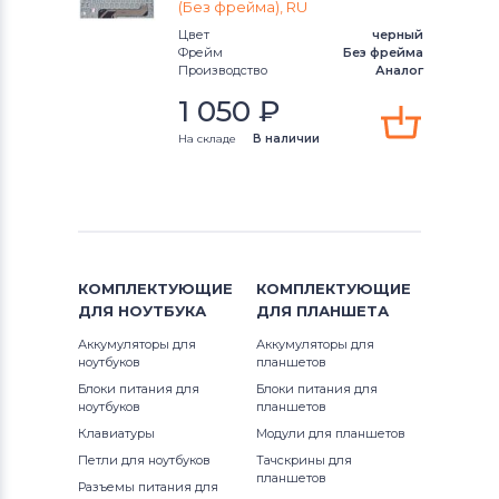
(Без фрейма), RU
Клавиатуры
Клавиатуры
Цвет
черный
Фрейм
Без фрейма
Клавиатуры
Packard Bell
Производство
Аналог
1 050
₽
Клавиатуры
Benq
На складе
В наличии
Клавиатуры
Lenovo
Клавиатуры
Gateway
Клавиатуры
Medion
КОМПЛЕКТУЮЩИЕ
КОМПЛЕКТУЮЩИЕ
Клавиатуры
HP
ДЛЯ
НОУТБУКА
ДЛЯ
ПЛАНШЕТА
Аккумуляторы для
Аккумуляторы для
Клавиатуры
MSI
ноутбуков
планшетов
Блоки питания для
Блоки питания для
Клавиатуры
Compaq
ноутбуков
планшетов
Клавиатуры
Модули для планшетов
Клавиатуры
Dell
Петли для ноутбуков
Тачскрины для
планшетов
Разъемы питания для