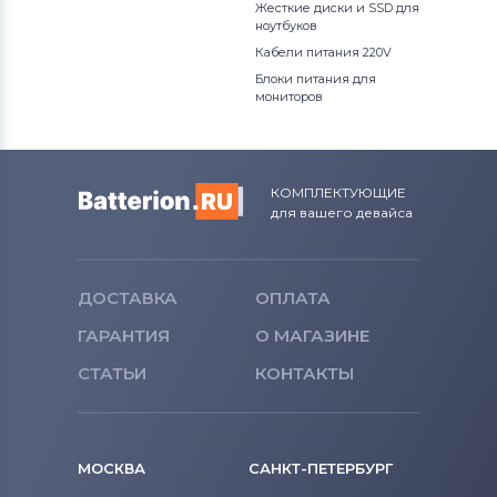
Жесткие диски и SSD для
ноутбуков
Клавиатуры
Универсальный
Кабели питания 220V
Блоки питания для
Клавиатуры
Asus
мониторов
Клавиатуры
Alienware
Клавиатуры
Casper
КОМПЛЕКТУЮЩИЕ
для вашего девайса
ДОСТАВКА
ОПЛАТА
ГАРАНТИЯ
О МАГАЗИНЕ
СТАТЬИ
КОНТАКТЫ
МОСКВА
САНКТ-ПЕТЕРБУРГ