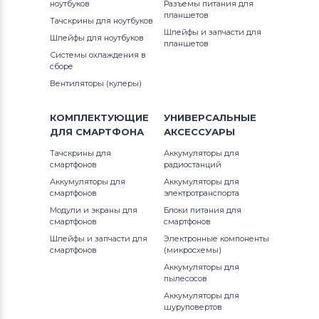
Клавиатуры
Apple
ноутбуков
Разъемы питания для
планшетов
Тачскрины для ноутбуков
Клавиатуры
LG
Шлейфы и запчасти для
Шлейфы для ноутбуков
планшетов
Системы охлаждения в
Клавиатуры
Samsung
сборе
Вентиляторы (кулеры)
Клавиатуры
Fujitsu
КОМПЛЕКТУЮЩИЕ
УНИВЕРСАЛЬНЫЕ
Клавиатуры
Clevo
ДЛЯ
СМАРТФОНА
АКСЕССУАРЫ
Тачскрины для
Аккумуляторы для
Клавиатуры
Sony
смартфонов
радиостанций
Аккумуляторы для
Аккумуляторы для
Клавиатуры
Fujitsu-Siemens
смартфонов
электротранспорта
Модули и экраны для
Блоки питания для
Клавиатуры
Haier
смартфонов
смартфонов
Шлейфы и запчасти для
Электронные компоненты
смартфонов
Клавиатуры
Roverbook
(микросхемы)
Аккумуляторы для
пылесосов
Клавиатуры
Toshiba
Аккумуляторы для
шуруповертов
Клавиатуры
Acer