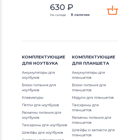
Aspire S5
630
₽
Клавиатуры
Apple
На складе
В наличии
Aspire S7
Клавиатуры
LG
Aspire V Nitro
Клавиатуры
Samsung
Aspire V3
Клавиатуры
Fujitsu
КОМПЛЕКТУЮЩИЕ
КОМПЛЕКТУЮЩИЕ
Aspire V5
ДЛЯ
НОУТБУКА
ДЛЯ
ПЛАНШЕТА
Клавиатуры
Clevo
Aspire V7
Аккумуляторы для
Аккумуляторы для
ноутбуков
планшетов
Клавиатуры
Sony
Блоки питания для
Блоки питания для
Chromebook
ноутбуков
планшетов
Клавиатуры
Fujitsu-Siemens
Клавиатуры
Модули для планшетов
Extensa
Петли для ноутбуков
Тачскрины для
Клавиатуры
Haier
планшетов
Разъемы питания для
Ferrari
ноутбуков
Разъемы питания для
Клавиатуры
Roverbook
планшетов
Тачскрины для ноутбуков
Ferrari One
Шлейфы и запчасти для
Все бренды
Шлейфы для ноутбуков
планшетов