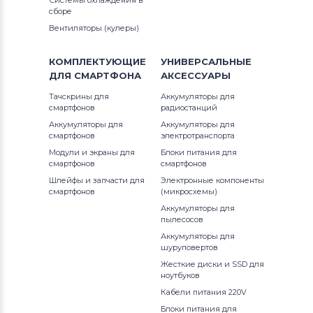
Системы охлаждения в
Nitro 5
Клавиатуры
Toshiba
сборе
Вентиляторы (кулеры)
Predator
Клавиатуры
Acer
КОМПЛЕКТУЮЩИЕ
УНИВЕРСАЛЬНЫЕ
Spin 5
Клавиатуры
Универсальный
ДЛЯ
СМАРТФОНА
АКСЕССУАРЫ
Spin 7
Тачскрины для
Аккумуляторы для
Клавиатуры
Asus
смартфонов
радиостанций
Аккумуляторы для
Аккумуляторы для
Swift
Клавиатуры
Alienware
смартфонов
электротранспорта
Модули и экраны для
Блоки питания для
Swift 3
Клавиатуры
Casper
смартфонов
смартфонов
Шлейфы и запчасти для
Электронные компоненты
TM
смартфонов
(микросхемы)
Аккумуляторы для
TravelMate
пылесосов
Аккумуляторы для
шуруповертов
Жесткие диски и SSD для
ноутбуков
Кабели питания 220V
Блоки питания для