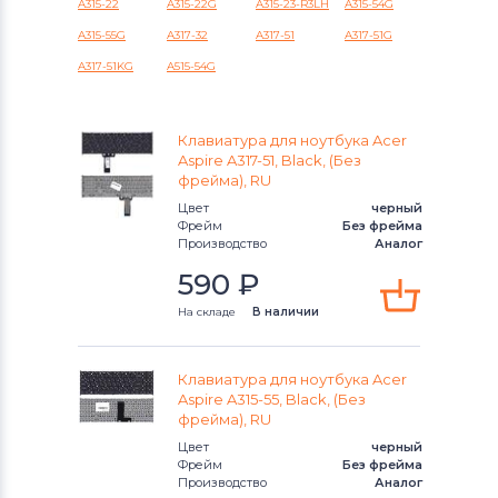
A315-22
A315-22G
A315-23-R3LH
A315-54G
Aspire 5
A315-55G
A317-32
A317-51
A317-51G
Клавиатуры
Клавиатуры
A317-51KG
A515-54G
Aspire E1
Клавиатуры
Packard Bell
Aspire E3
Клавиатуры
Клавиатура для ноутбука Acer
Benq
Aspire A317-51, Black, (Без
Aspire E5
фрейма), RU
Клавиатуры
Lenovo
Цвет
черный
Aspire ES1
Фрейм
Без фрейма
Клавиатуры
Gateway
Производство
Аналог
Aspire M3
590
₽
Клавиатуры
Medion
На складе
В наличии
Aspire M5
Клавиатуры
HP
Aspire One
Клавиатура для ноутбука Acer
Клавиатуры
MSI
Aspire A315-55, Black, (Без
Aspire R7
фрейма), RU
Клавиатуры
Compaq
Цвет
черный
Aspire S3
Фрейм
Без фрейма
Клавиатуры
Dell
Производство
Аналог