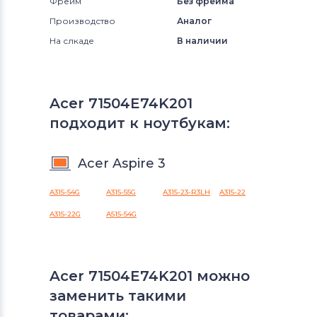
Фрейм
Без фрейма
Производство
Аналог
На слкаде
В наличии
Acer 71504E74K201
подходит к ноутбукам:
Acer Aspire 3
A315-54G
A315-55G
A315-23-R3LH
A315-22
A315-22G
A515-54G
Acer 71504E74K201 можно
заменить такими
товарами: