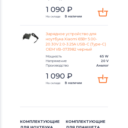
1 090
₽
Блоки питания для ноутбуков
На складе
В наличии
Lenovo
Блоки питания для ноутбуков
Зарядное устройство для
Gateway
ноутбука Xiaomi 65Вт 5.00-
20.30V 2.0-3.25A USB-C (Type-C)
Блоки питания для ноутбуков
HP
OEM VB-073982 черный
Мощность
65 W
Блоки питания для ноутбуков
Напряжение
MSI
20 V
Производство
Аналог
Блоки питания для ноутбуков
1 090
₽
Compaq
На складе
В наличии
Блоки питания для ноутбуков
Quanta
Блоки питания для ноутбуков
Dell
КОМПЛЕКТУЮЩИЕ
КОМПЛЕКТУЮЩИЕ
Блоки питания для ноутбуков
IBM
ДЛЯ
НОУТБУКА
ДЛЯ
ПЛАНШЕТА