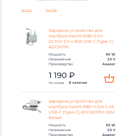
Блоки питания для ноутбуков
Mi Air
eMachines
Air 12.5
Pro 15.6
Mi Notebook
Блоки питания для ноутбуков
Microsoft
Mi Notebook Air
Зарядное устройство для
ноутбука Xiaomi 90Вт 5.00-
Блоки питания для ноутбуков
20.30V 3.0-4.50A USB-C (Type-C)
Mi Pro
ADC90TM
Prestigio
Мощность
90 W
Mi Ruby
Напряжение
20 V
Блоки питания для ноутбуков
Производство
Аналог
Клавиатуры
1 190
₽
Блоки питания для ноутбуков
На складе
В наличии
Packard Bell
Блоки питания для ноутбуков
Зарядное устройство для
ноутбука Xiaomi 65Вт 5-20V 2-3A
Аккумуляторы для радиостанций
USB-C (Type-C) ADC6501TM OEM
белый
Блоки питания для ноутбуков
Benq
Мощность
65 W
Напряжение
20 V
Блоки питания для ноутбуков
Delta
Производство
Аналог