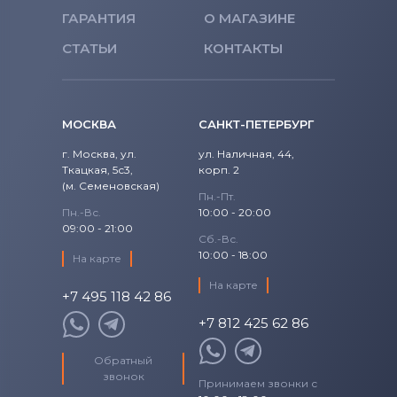
Блоки питания для ноутбуков
Hipro
ГАРАНТИЯ
О МАГАЗИНЕ
Блоки питания для ноутбуков
СТАТЬИ
КОНТАКТЫ
Toshiba
Блоки питания для ноутбуков
Acer
МОСКВА
САНКТ-ПЕТЕРБУРГ
Блоки питания для ноутбуков
Asus
г. Москва, ул.
ул. Наличная, 44,
Ткацкая, 5с3,
корп. 2
Блоки питания для ноутбуков
(м. Семеновская)
Alienware
Пн.-Пт.
Пн.-Вс.
10:00 - 20:00
09:00 - 21:00
Блоки питания для ноутбуков
Irbis
Сб.-Вс.
10:00 - 18:00
На карте
На карте
+7 495 118 42 86
+7 812 425 62 86
Обратный
звонок
Принимаем звонки с