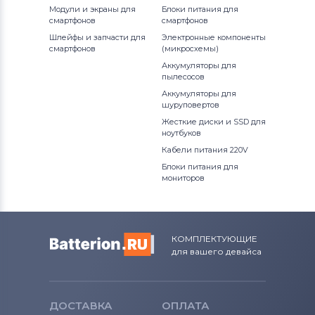
Electronics
Модули и экраны для
Блоки питания для
смартфонов
смартфонов
Блоки питания для ноутбуков
Шлейфы и запчасти для
Электронные компоненты
смартфонов
(микросхемы)
Fujitsu-Siemens
Аккумуляторы для
пылесосов
Блоки питания для ноутбуков
Аккумуляторы для
Panasonic
шуруповертов
Жесткие диски и SSD для
Блоки питания для ноутбуков
ноутбуков
Liteon
Кабели питания 220V
Блоки питания для
Блоки питания для ноутбуков
NEC
мониторов
Блоки питания для ноутбуков
iRu
Блоки питания для ноутбуков
КОМПЛЕКТУЮЩИЕ
для вашего девайса
Roverbook
Блоки питания для ноутбуков
Sharp
ДОСТАВКА
ОПЛАТА