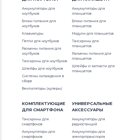
Аккумуляторы для
Аккумуляторы для
Блоки питания для ноутбуков
Apple
ноутбуков
планшетов
Блоки питания для
Блоки питания для
Блоки питания для ноутбуков
LG
ноутбуков
планшетов
Клавиатуры
Модули для планшетов
Блоки питания для ноутбуков
Петли для ноутбуков
Тачскрины для
Samsung
планшетов
Разъемы питания для
ноутбуков
Разъемы питания для
Блоки питания для ноутбуков
планшетов
Тачскрины для ноутбуков
Uniwill
Шлейфы и запчасти для
Шлейфы для ноутбуков
планшетов
Системы охлаждения в
Блоки питания для ноутбуков
сборе
Fujitsu
Вентиляторы (кулеры)
Все бренды
КОМПЛЕКТУЮЩИЕ
УНИВЕРСАЛЬНЫЕ
Блоки питания для ноутбуков
Clevo
ДЛЯ
СМАРТФОНА
АКСЕССУАРЫ
Тачскрины для
Аккумуляторы для
Блоки питания для ноутбуков
Sony
смартфонов
радиостанций
Аккумуляторы для
Аккумуляторы для
Блоки питания для ноутбуков
Delta
смартфонов
электротранспорта