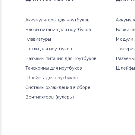
Lenovo
Аккумуляторы для ноутбуков
Аккумул
Аккумуляторы для ноутбуков
Gateway
Блоки питания для ноутбуков
Блоки п
Клавиатуры
Модули 
Аккумуляторы для ноутбуков
Medion
Петли для ноутбуков
Тачскри
Разъемы питания для ноутбуков
Разъемы
Аккумуляторы для ноутбуков
Тачскрины для ноутбуков
Шлейфы 
Advent
Шлейфы для ноутбуков
Аккумуляторы для ноутбуков
HP
Системы охлаждения в сборе
Вентиляторы (кулеры)
Аккумуляторы для ноутбуков
MSI
Аккумуляторы для ноутбуков
Notebookguru