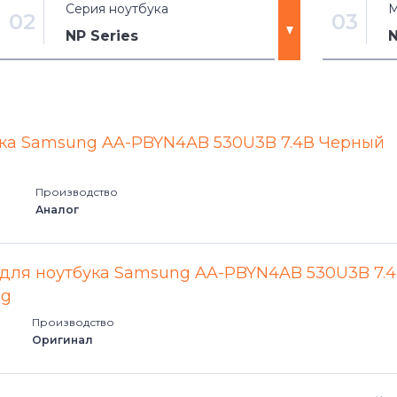
Серия ноутбука
М
02
03
NP Series
200 Series
NP-E45
300 Series
NP-M50
ука Samsung AA-PBYN4AB 530U3B 7.4В Черный
305 Series
NP-N10
Производство
Аналог
350 Series
NP-N12
370 Series
NP-N12
 для ноутбука Samsung AA-PBYN4AB 530U3B 7.
ig
470 Series
NP-N12
Производство
Оригинал
500 Series
NP-N14