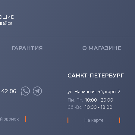
NS Series
NP-R40
NT Series
NP-R40 
ЮЩИЕ
евайса
P Series
NP-R40
Q Series
NP-R42
ГАРАНТИЯ
О МАГАЗИНЕ
QX Series
NP-R42
САНКТ-ПЕТЕРБУРГ
R Series
NP-R42
8 42 86
ул. Наличная, 44, корп. 2
RC Series
NP-R43
Пн.-Пт.
10:00 - 20:00
RF Series
NP-R45
Сб.-Вс.
10:00 - 18:00
й звонок
На карте
RV Series
NP-R46