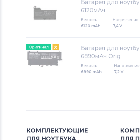
Батарея для ноутб
Аккумуляторы для ноутбуков
6120мАч
Клавиатуры
Емкость
Напряжение
Аккумуляторы для ноутбуков
6120 mAh
7,4 V
Packard Bell
Оригинал
Батарея для ноутб
Аккумуляторы для ноутбуков
Аккумуляторы для радиостанций
6890мАч Orig
Емкость
Напряжение
Аккумуляторы для ноутбуков
6890 mAh
7,2 V
Benq
Аккумуляторы для ноутбуков
Philips
Аккумуляторы для ноутбуков
Thunderobot
КОМПЛЕКТУЮЩИЕ
КОМП
ДЛЯ
НОУТБУКА
ДЛЯ
П
Аккумуляторы для ноутбуков