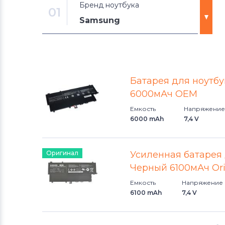
Бренд ноутбука
01
Samsung
Аккумуляторы для ноутбуков
DNS
Батарея для ноутб
Аккумуляторы для ноутбуков
6000мАч OEM
Xiaomi
Емкость
Напряжение
6000 mAh
7,4 V
Аккумуляторы для ноутбуков
Razer
Оригинал
Усиленная батарея
Аккумуляторы для ноутбуков
Черный 6100мАч Or
eMachines
Емкость
Напряжение
6100 mAh
7,4 V
Аккумуляторы для ноутбуков
Gigabyte