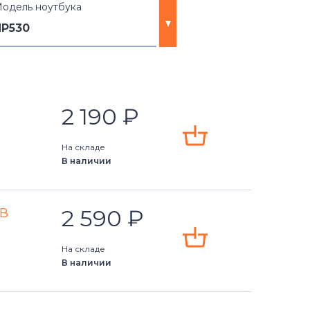
одель ноутбука
NP530
2
2 190
₽
0
На складе
В наличии
0
7
2 590
₽
4В
8
На складе
В наличии
3