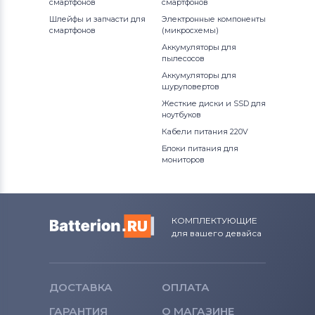
Roverbook
смартфонов
смартфонов
Шлейфы и запчасти для
Электронные компоненты
смартфонов
Аккумуляторы для ноутбуков
(микросхемы)
Toshiba
Аккумуляторы для
пылесосов
Аккумуляторы для
Аккумуляторы для ноутбуков
Acer
шуруповертов
Жесткие диски и SSD для
Аккумуляторы для ноутбуков
Asus
ноутбуков
Кабели питания 220V
Аккумуляторы для ноутбуков
Блоки питания для
Alienware
мониторов
Аккумуляторы для ноутбуков
Irbis
КОМПЛЕКТУЮЩИЕ
для вашего девайса
ДОСТАВКА
ОПЛАТА
ГАРАНТИЯ
О МАГАЗИНЕ