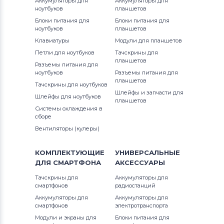
Аккумуляторы для
Аккумуляторы для
ноутбуков
планшетов
RF Series
Аккумуляторы для ноутбуков
Блоки питания для
Блоки питания для
Fujitsu
ноутбуков
планшетов
RV Series
Клавиатуры
Модули для планшетов
Аккумуляторы для ноутбуков
Петли для ноутбуков
Тачскрины для
SF Series
Machenike
планшетов
Разъемы питания для
ноутбуков
Разъемы питания для
X Series
Аккумуляторы для ноутбуков
планшетов
Clevo
Тачскрины для ноутбуков
Шлейфы и запчасти для
Шлейфы для ноутбуков
XE Series
планшетов
Аккумуляторы для ноутбуков
Sony
Системы охлаждения в
сборе
Аккумуляторы для ноутбуков
Вентиляторы (кулеры)
Fujitsu-Siemens
КОМПЛЕКТУЮЩИЕ
УНИВЕРСАЛЬНЫЕ
Аккумуляторы для ноутбуков
NEC
ДЛЯ
СМАРТФОНА
АКСЕССУАРЫ
Тачскрины для
Аккумуляторы для
Аккумуляторы для ноутбуков
смартфонов
радиостанций
Huawei
Аккумуляторы для
Аккумуляторы для
смартфонов
электротранспорта
Аккумуляторы для ноутбуков
Модули и экраны для
Блоки питания для