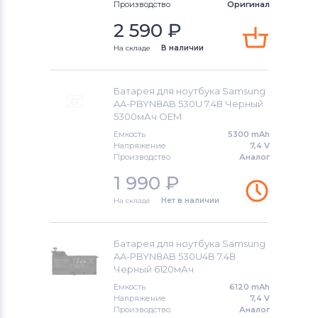
Производство
Оригинал
Аккумуляторы для ноутбуков
2 590
₽
Thunderobot
780 Series
На складе
В наличии
Аккумуляторы для ноутбуков
800 Series
Lenovo
Батарея для ноутбука Samsung
880 Series
AA-PBYN8AB 530U 7.4В Черный
Аккумуляторы для ноутбуков
5300мАч OEM
Gateway
900 Series
Емкость
5300 mAh
Напряжение
7,4 V
Аккумуляторы для ноутбуков
940 Series
Производство
Аналог
Medion
1 990
₽
Aegis Series
Аккумуляторы для ноутбуков
На складе
Нет в наличии
Advent
M Series
Батарея для ноутбука Samsung
Аккумуляторы для ноутбуков
HP
N Series
AA-PBYN8AB 530U4B 7.4В
Черный 6120мАч
Аккумуляторы для ноутбуков
MSI
NB Series
Емкость
6120 mAh
Напряжение
7,4 V
Аккумуляторы для ноутбуков
Производство
Аналог
NC Series