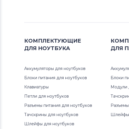
Lenovo
Аккумуляторы для ноутбуков
Gateway
Аккумуляторы для ноутбуков
КОМПЛЕКТУЮЩИЕ
КОМП
Medion
ДЛЯ
НОУТБУКА
ДЛЯ
П
Аккумуляторы для ноутбуков
Advent
Аккумуляторы для ноутбуков
Аккумул
Блоки питания для ноутбуков
Блоки п
Аккумуляторы для ноутбуков
HP
Клавиатуры
Модули 
Аккумуляторы для ноутбуков
Петли для ноутбуков
Тачскри
MSI
Разъемы питания для ноутбуков
Разъемы
Тачскрины для ноутбуков
Шлейфы 
Аккумуляторы для ноутбуков
Notebookguru
Шлейфы для ноутбуков