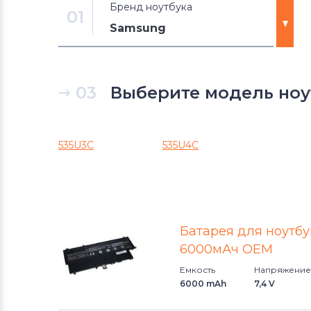
Бренд ноутбука
01
Samsung
Аккумуляторы для ноутбуков
DNS
03
Выберите модель ноут
Аккумуляторы для ноутбуков
Xiaomi
535U3C
535U4C
Аккумуляторы для ноутбуков
Razer
Аккумуляторы для ноутбуков
Батарея для ноутб
eMachines
6000мАч OEM
Аккумуляторы для ноутбуков
Емкость
Напряжение
Gigabyte
6000 mAh
7,4 V