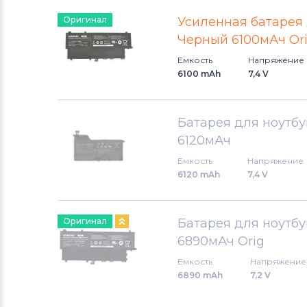
Аккумуляторы для ноутбуков
Оригинал
Усиленная батарея
Клавиатуры
Черный 6100мАч Or
Аккумуляторы для ноутбуков
Емкость
Напряжение
Packard Bell
6100 mAh
7,4 V
Аккумуляторы для ноутбуков
Аккумуляторы для радиостанций
Батарея для ноутб
6120мАч
Аккумуляторы для ноутбуков
Емкость
Напряжение
Benq
6120 mAh
7,4 V
Аккумуляторы для ноутбуков
Philips
Оригинал
Батарея для ноутб
6890мАч Orig
Аккумуляторы для ноутбуков
Емкость
Напряжение
Thunderobot
6890 mAh
7,2 V
Аккумуляторы для ноутбуков