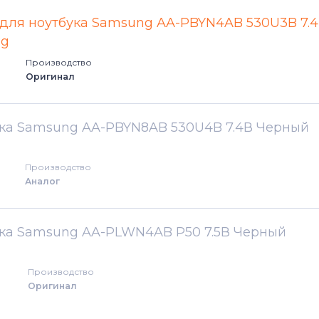
510 Series
 для ноутбука Samsung AA-PBYN4AB 530U3B 7.
530 Series
ig
Производство
535 Series
Оригинал
540 Series
ука Samsung AA-PBYN8AB 530U4B 7.4В Черный
700 Series
Производство
780 Series
Аналог
800 Series
ука Samsung AA-PLWN4AB P50 7.5В Черный
880 Series
Производство
900 Series
Оригинал