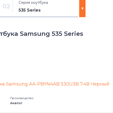
Серия ноутбука
02
535 Series
200 Series
бука Samsung 535 Series
300 Series
305 Series
350 Series
370 Series
ука Samsung AA-PBYN4AB 530U3B 7.4В Черный
470 Series
Производство
500 Series
Аналог