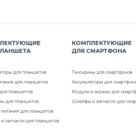
940 Series
Aegis Series
M Series
ЛЕКТУЮЩИЕ
КОМПЛЕКТУЮЩИЕ
N Series
ЛАНШЕТА
ДЛЯ
СМАРТФОНА
NB Series
яторы для планшетов
Тачскрины для смартфонов
NC Series
итания для планшетов
Аккумуляторы для смартфон
для планшетов
Модули и экраны для смарт
ND Series
ны для планшетов
Шлейфы и запчасти для сма
NF Series
 питания для планшетов
и запчасти для планшетов
NP Series