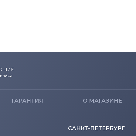
NS Series
NT Series
P Series
Q Series
QX Series
ЮЩИЕ
евайса
R Series
RC Series
ГАРАНТИЯ
О МАГАЗИНЕ
RF Series
RV Series
САНКТ-ПЕТЕРБУРГ