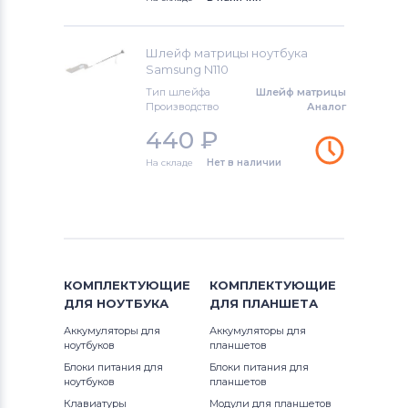
Шлейфы для ноутбуков
Toshiba
Шлейф матрицы ноутбука
Шлейфы для ноутбуков
Acer
Samsung N110
Тип шлейфа
Шлейф матрицы
Шлейфы для ноутбуков
Производство
Аналог
Универсальный
440
₽
На складе
Нет в наличии
Шлейфы для ноутбуков
Asus
Шлейфы для ноутбуков
Alienware
КОМПЛЕКТУЮЩИЕ
КОМПЛЕКТУЮЩИЕ
ДЛЯ
НОУТБУКА
ДЛЯ
ПЛАНШЕТА
Аккумуляторы для
Аккумуляторы для
ноутбуков
планшетов
Блоки питания для
Блоки питания для
ноутбуков
планшетов
Клавиатуры
Модули для планшетов