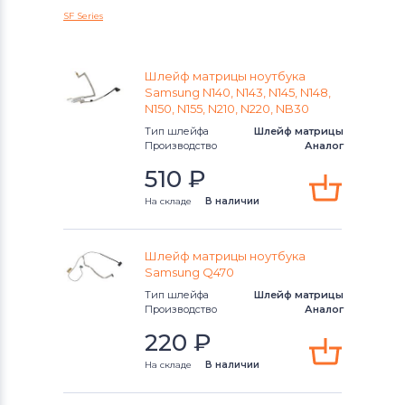
SF Series
Шлейфы для ноутбуков
Lenovo
Шлейфы для ноутбуков
Gateway
Шлейф матрицы ноутбука
Samsung N140, N143, N145, N148,
N150, N155, N210, N220, NB30
Шлейфы для ноутбуков
HP
Тип шлейфа
Шлейф матрицы
Производство
Аналог
Шлейфы для ноутбуков
MSI
510
₽
Шлейфы для ноутбуков
Compaq
На складе
В наличии
Шлейфы для ноутбуков
Dell
Шлейф матрицы ноутбука
Samsung Q470
Шлейфы для ноутбуков
Apple
Тип шлейфа
Шлейф матрицы
Производство
Аналог
Шлейфы для ноутбуков
Samsung
220
₽
Шлейфы для ноутбуков
Sony
На складе
В наличии
Шлейфы для ноутбуков
Sony Vaio