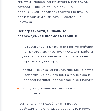
симптомы повреждения матрицы или других
деталей. Выяснить точную причину
появившихся неполадок достаточно трудно
без разборки и диагностики состояния
ноутбука.
Неисправности, вызванные
повреждением шлейфа матрицы:
не горит экран при включенном устройстве,
но при этом звуки загрузки ОС, шум работы
дисковода и винчестера слышны, а так же
горят все индикаторы;
различные искажения и ухудшение качества
изображения при разном наклоне экрана
(появление пятен, полос, “заснеженности”);
мерцание, появление картинки с
перебоями.
При появлении подобных симптомов
необходимо не откладывать замену или ремонт