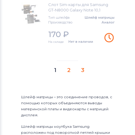
Слот Sim-карты для Samsung
GT-N8000 Galaxy Note 10,1
Тип шлейфа
Шлейф матрицы
Производство
Аналог
170
₽
На складе
Нет в наличии
1
2
3
Шлейф матрицы – это соединение проводов, с
помощью которых объединяются выводы
материнской платы и видеокарты с матрицей
дисплея.
Шлейф матрицы ноутбука Samsung
расположен под поворотной петлей крышки