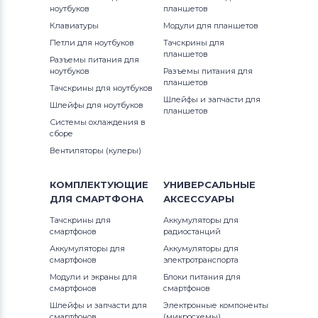
ноутбуков
планшетов
Клавиатуры
Модули для планшетов
Петли для ноутбуков
Тачскрины для
планшетов
Разъемы питания для
ноутбуков
Разъемы питания для
планшетов
Тачскрины для ноутбуков
Шлейфы и запчасти для
Шлейфы для ноутбуков
планшетов
Системы охлаждения в
сборе
Вентиляторы (кулеры)
КОМПЛЕКТУЮЩИЕ
УНИВЕРСАЛЬНЫЕ
ДЛЯ
СМАРТФОНА
АКСЕССУАРЫ
Тачскрины для
Аккумуляторы для
смартфонов
радиостанций
Аккумуляторы для
Аккумуляторы для
смартфонов
электротранспорта
Модули и экраны для
Блоки питания для
смартфонов
смартфонов
Шлейфы и запчасти для
Электронные компоненты
смартфонов
(микросхемы)