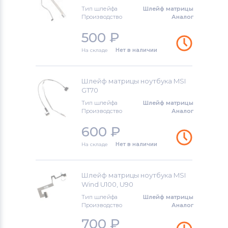
Тип шлейфа
Шлейф матрицы
Шлейфы для ноутбуков
Toshiba
Производство
Аналог
500
₽
Шлейфы для ноутбуков
Acer
На складе
Нет в наличии
Шлейфы для ноутбуков
Универсальный
Шлейф матрицы ноутбука MSI
GT70
Шлейфы для ноутбуков
Asus
Тип шлейфа
Шлейф матрицы
Производство
Аналог
Шлейфы для ноутбуков
Alienware
600
₽
На складе
Нет в наличии
Шлейф матрицы ноутбука MSI
Wind U100, U90
Тип шлейфа
Шлейф матрицы
Производство
Аналог
700
₽