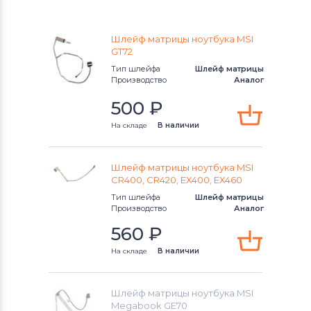
Шлейфы для ноутбуков
Lenovo
Шлейф матрицы ноутбука MSI
GT72
Шлейфы для ноутбуков
Gateway
Тип шлейфа
Шлейф матрицы
Производство
Аналог
Шлейфы для ноутбуков
HP
500
₽
Шлейфы для ноутбуков
MSI
На складе
В наличии
Шлейфы для ноутбуков
Compaq
Шлейф матрицы ноутбука MSI
Шлейфы для ноутбуков
Dell
CR400, CR420, EX400, EX460
Тип шлейфа
Шлейф матрицы
Производство
Аналог
Шлейфы для ноутбуков
Apple
560
₽
Шлейфы для ноутбуков
Samsung
На складе
В наличии
Шлейфы для ноутбуков
Sony
Шлейф матрицы ноутбука MSI
Шлейфы для ноутбуков
Sony Vaio
Megabook GE70