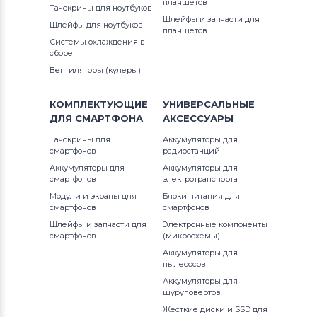
планшетов
Шлейфы и запчасти для
Тачскрины для ноутбуков
Шлейфы и запчасти для
смартфонов
Sony
Шлейфы для ноутбуков
планшетов
Системы охлаждения в
Шлейфы и запчасти для
сборе
смартфонов
Alcatel
Вентиляторы (кулеры)
Шлейфы и запчасти для
КОМПЛЕКТУЮЩИЕ
УНИВЕРСАЛЬНЫЕ
смартфонов
Irbis
ДЛЯ
СМАРТФОНА
АКСЕССУАРЫ
Тачскрины для
Аккумуляторы для
смартфонов
радиостанций
Аккумуляторы для
Аккумуляторы для
смартфонов
электротранспорта
Модули и экраны для
Блоки питания для
смартфонов
смартфонов
Шлейфы и запчасти для
Электронные компоненты
смартфонов
(микросхемы)
Аккумуляторы для
пылесосов
Аккумуляторы для
шуруповертов
Жесткие диски и SSD для