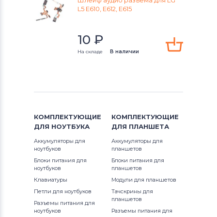
Шлейф аудио разъема для LG
смартфонов
HTC
L5 E610, E612, E615
Шлейфы и запчасти для
10
₽
смартфонов
Microsoft
На складе
В наличии
Шлейфы и запчасти для
смартфонов
Lenovo
Шлейфы и запчасти для
смартфонов
Nokia
КОМПЛЕКТУЮЩИЕ
КОМПЛЕКТУЮЩИЕ
Шлейфы и запчасти для
ДЛЯ
НОУТБУКА
ДЛЯ
ПЛАНШЕТА
смартфонов
Apple
Аккумуляторы для
Аккумуляторы для
ноутбуков
планшетов
Шлейфы и запчасти для
Блоки питания для
Блоки питания для
смартфонов
LG
ноутбуков
планшетов
Клавиатуры
Модули для планшетов
Шлейфы и запчасти для
Петли для ноутбуков
Тачскрины для
планшетов
смартфонов
Samsung
Разъемы питания для
ноутбуков
Разъемы питания для