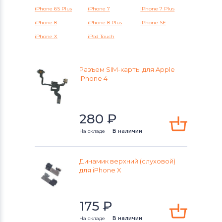
смартфонов
HTC
iPhone 6S Plus
iPhone 7
iPhone 7 Plus
iPhone 8
iPhone 8 Plus
iPhone SE
Шлейфы и запчасти для
iPhone X
iPod Touch
смартфонов
Microsoft
Шлейфы и запчасти для
Разъем SIM-карты для Apple
смартфонов
Lenovo
iPhone 4
Шлейфы и запчасти для
смартфонов
Nokia
280
₽
Шлейфы и запчасти для
На складе
В наличии
смартфонов
Apple
Шлейфы и запчасти для
Динамик верхний (слуховой)
для iPhone X
смартфонов
LG
Шлейфы и запчасти для
175
₽
смартфонов
Samsung
На складе
В наличии