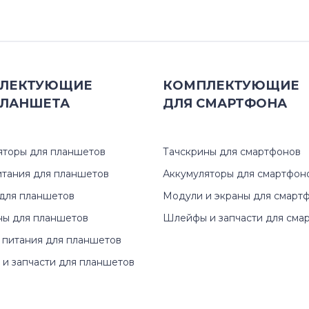
Amilo X
Celsius
Esprimo Mobile
ЛЕКТУЮЩИЕ
КОМПЛЕКТУЮЩИЕ
ЛАНШЕТА
ДЛЯ
СМАРТФОНА
FMV-Biblo
Lifebook A
яторы для планшетов
Тачскрины для смартфонов
Lifebook E
итания для планшетов
Аккумуляторы для смартфон
для планшетов
Модули и экраны для смарт
Lifebook FMV
ны для планшетов
Шлейфы и запчасти для сма
 питания для планшетов
Lifebook L
и запчасти для планшетов
Lifebook N