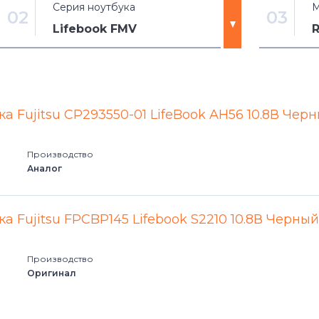
Серия ноутбука
М
02
03
Lifebook FMV
Amilo
R8290
Amilo A
S8220
а Fujitsu CP293550-01 LifeBook AH56 10.8В Чер
Amilo L
S8225
Производство
Аналог
Amilo M
S8250
Amilo P
S8490
а Fujitsu FPCBP145 Lifebook S2210 10.8В Черный
Amilo Pro V
Производство
Оригинал
Amilo S