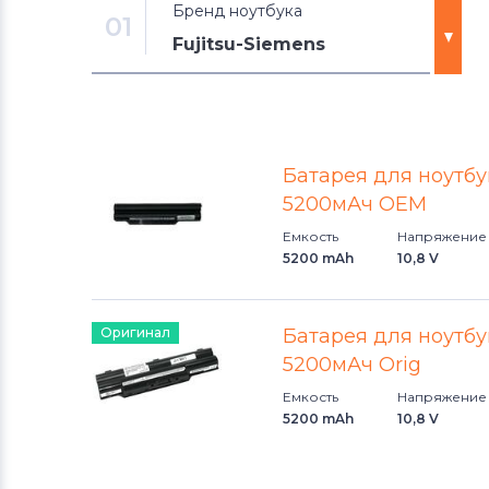
Бренд ноутбука
01
Fujitsu-Siemens
Аккумуляторы для ноутбуков
DNS
Батарея для ноутбук
Аккумуляторы для ноутбуков
5200мАч OEM
Xiaomi
Емкость
Напряжение
5200 mAh
10,8 V
Аккумуляторы для ноутбуков
Razer
Оригинал
Батарея для ноутбук
Аккумуляторы для ноутбуков
5200мАч Orig
eMachines
Емкость
Напряжение
5200 mAh
10,8 V
Аккумуляторы для ноутбуков
Gigabyte