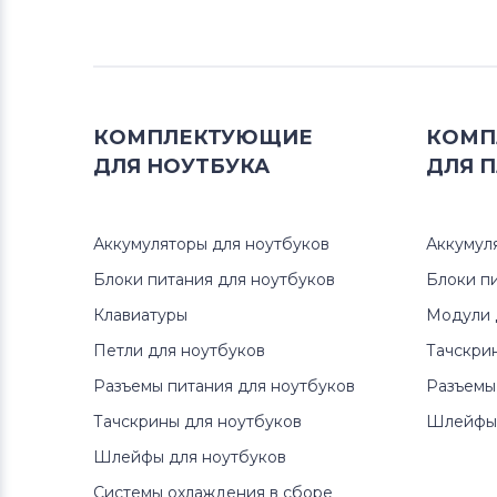
Аккумуляторы для ноутбуков
Клавиатуры
Аккумуляторы для ноутбуков
Packard Bell
КОМПЛЕКТУЮЩИЕ
КОМП
ДЛЯ
НОУТБУКА
ДЛЯ
П
Аккумуляторы для ноутбуков
Аккумуляторы для радиостанций
Аккумуляторы для ноутбуков
Аккумул
Аккумуляторы для ноутбуков
Benq
Блоки питания для ноутбуков
Блоки п
Клавиатуры
Модули 
Аккумуляторы для ноутбуков
Петли для ноутбуков
Тачскри
Philips
Разъемы питания для ноутбуков
Разъемы
Аккумуляторы для ноутбуков
Тачскрины для ноутбуков
Шлейфы 
Thunderobot
Шлейфы для ноутбуков
Аккумуляторы для ноутбуков
Системы охлаждения в сборе