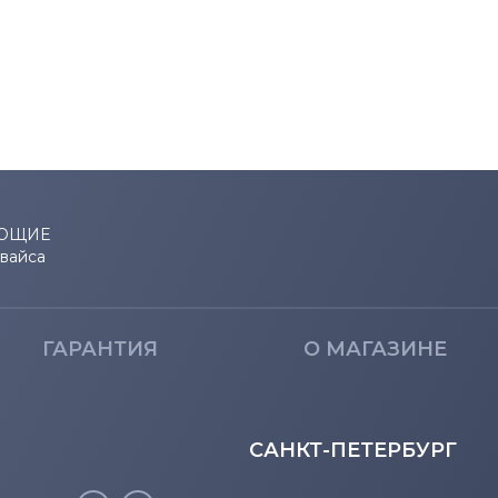
Lifebook P
Lifebook Q
Lifebook S
Lifebook T
Lifebook U
ЮЩИЕ
евайса
ГАРАНТИЯ
О МАГАЗИНЕ
САНКТ-ПЕТЕРБУРГ